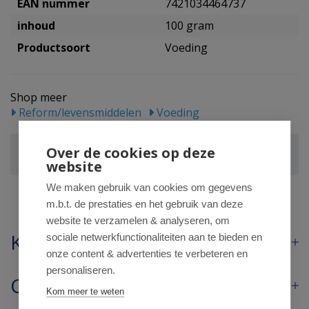
EAN nummer
7421034464737
inhoud
100 gram
Productsoort
Voeding
Shop meer
Reform/levensmiddelen
Voeding
Zeeuwsche Zoute Zout met zwarte knoflook glazen
Over de cookies op deze
pot bio
website
We maken gebruik van cookies om gegevens
m.b.t. de prestaties en het gebruik van deze
website te verzamelen & analyseren, om
Klantenservice
sociale netwerkfunctionaliteiten aan te bieden en
onze content & advertenties te verbeteren en
personaliseren.
Contact
Kom meer te weten