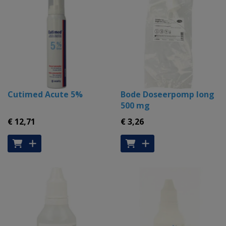
Cutimed Acute 5%
Bode Doseerpomp long
500 mg
€ 12
,71
€ 3
,26