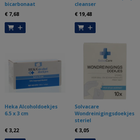
bicarbonaat
cleanser
€ 7
,68
€ 19
,48
Heka Alcoholdoekjes
Solvacare
6.5 x 3 cm
Wondreinigingsdoekjes
steriel
€ 3
,22
€ 3
,05