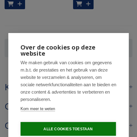
Home
/
Webshop
/
Gezondheid
/
Over de cookies op deze
EHBO en verbandmiddelen
/
Desinfectie
website
We maken gebruik van cookies om gegevens
m.b.t. de prestaties en het gebruik van deze
website te verzamelen & analyseren, om
Klantenservice
sociale netwerkfunctionaliteiten aan te bieden en
onze content & advertenties te verbeteren en
personaliseren.
Contact
Kom meer te weten
Openingstijden
ALLE COOKIES TOESTAAN