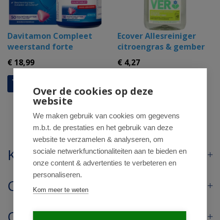
Davitamon Compleet
Ecover Allesreiniger
weerstand forte
citroengras & gember
€ 18
,99
€ 4
,27
Over de cookies op deze
website
We maken gebruik van cookies om gegevens
m.b.t. de prestaties en het gebruik van deze
website te verzamelen & analyseren, om
Klantenservice
sociale netwerkfunctionaliteiten aan te bieden en
onze content & advertenties te verbeteren en
personaliseren.
Contact
Kom meer te weten
Openingstijden