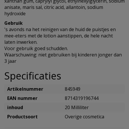
xanthan gum, caprylyl glycol, ethylhexylglycerin, sodium
anisate, maris sal, citric acid, allantoin, sodium
hydroxide
Gebruik
's avonds na het reinigen van de huid de puistjes en
mee-eters met de lotion aanstippen, de hele nacht
laten inwerken.
Voor gebruik goed schudden.
Waarschuwing: niet gebruiken bij kinderen jonger dan
3 jaar
Specificaties
Artikelnummer
845949
EAN nummer
8714319196744
inhoud
20 Milliliter
Productsoort
Overige cosmetica