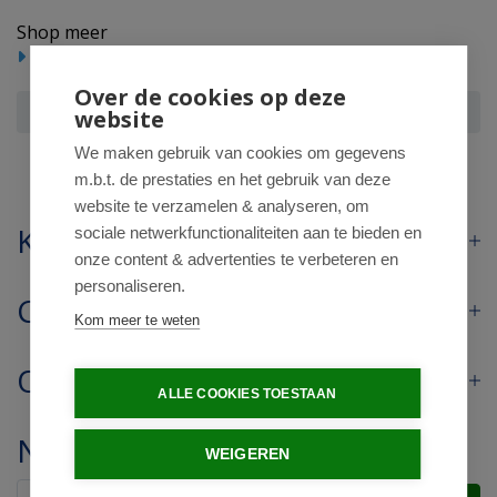
Shop meer
Beauty
Cosmetica
Overige cosmetica
Over de cookies op deze
Zarqa Young puistjes aanstip lotion
website
We maken gebruik van cookies om gegevens
m.b.t. de prestaties en het gebruik van deze
website te verzamelen & analyseren, om
Klantenservice
sociale netwerkfunctionaliteiten aan te bieden en
onze content & advertenties te verbeteren en
personaliseren.
Contact
Kom meer te weten
Openingstijden
ALLE COOKIES TOESTAAN
Nieuwsbrief
WEIGEREN