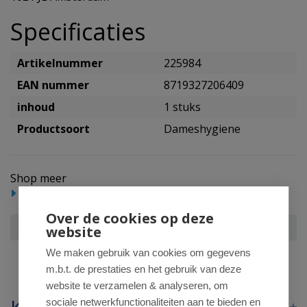
Specificaties
Artikelnummer
225984
EAN nummer
8719327206409
inhoud
1 stuks
Productsoort
Dameshygiene
Shop meer
Hygiene/Papier
Over de cookies op deze
Yoni Menstruatie cup maat 1
website
We maken gebruik van cookies om gegevens
m.b.t. de prestaties en het gebruik van deze
website te verzamelen & analyseren, om
sociale netwerkfunctionaliteiten aan te bieden en