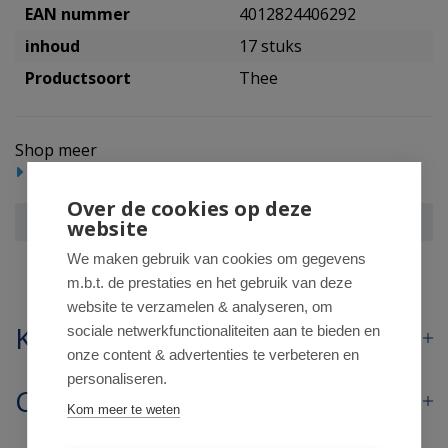
EAN nummer
4012824406292
inhoud
17 stuks
Productsoort
Thee
Shop meer
Reform/levensmiddelen
Thee
Over de cookies op deze
Yogi Tea Berry vanilla bio
website
We maken gebruik van cookies om gegevens
m.b.t. de prestaties en het gebruik van deze
website te verzamelen & analyseren, om
Klantenservice
sociale netwerkfunctionaliteiten aan te bieden en
onze content & advertenties te verbeteren en
personaliseren.
Contact
Kom meer te weten