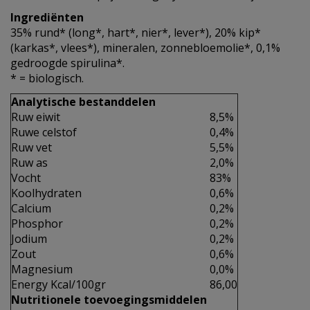
Ingrediënten
35% rund* (long*, hart*, nier*, lever*), 20% kip*
(karkas*, vlees*), mineralen, zonnebloemolie*, 0,1%
gedroogde spirulina*.
* = biologisch.
Analytische bestanddelen
Ruw eiwit
8,5%
Ruwe celstof
0,4%
Ruw vet
5,5%
Ruw as
2,0%
Vocht
83%
Koolhydraten
0,6%
Calcium
0,2%
Phosphor
0,2%
Jodium
0,2%
Zout
0,6%
Magnesium
0,0%
Energy Kcal/100gr
86,00
Nutritionele toevoegingsmiddelen