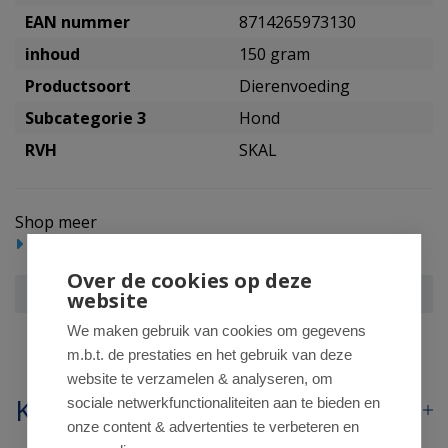
EAN nummer
8714265973130
inhoud
150 gram
Productsoort
Dierenvoeding
Subcategorie 3
Hond
RVH
SKAL
Shop meer
Dieren
Over de cookies op deze
Yarrah Hond wellness pate rund spirulina
website
We maken gebruik van cookies om gegevens
m.b.t. de prestaties en het gebruik van deze
website te verzamelen & analyseren, om
Klantenservice
sociale netwerkfunctionaliteiten aan te bieden en
onze content & advertenties te verbeteren en