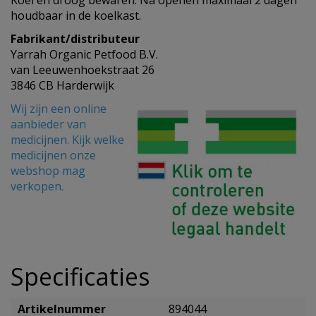
Koel en droog bewaren. Na openen maximaal 2 dagen
houdbaar in de koelkast.
Fabrikant/distributeur
Yarrah Organic Petfood B.V.
van Leeuwenhoekstraat 26
3846 CB Harderwijk
Wij zijn een online
aanbieder van
medicijnen. Kijk welke
medicijnen onze
webshop mag
verkopen.
Specificaties
Artikelnummer
894044