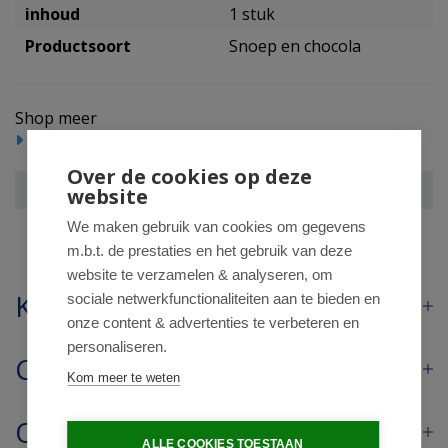
inhoud
1 stuk
Productsoort
Snoep en chocola
Shop meer
Reform/levensmiddelen
Over de cookies op deze
Xylifresh Mentholmint
website
We maken gebruik van cookies om gegevens
m.b.t. de prestaties en het gebruik van deze
website te verzamelen & analyseren, om
Klantenservice
sociale netwerkfunctionaliteiten aan te bieden en
onze content & advertenties te verbeteren en
personaliseren.
Contact
Kom meer te weten
Openingstijden
ALLE COOKIES TOESTAAN