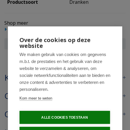
Productsoort
Dranken
Shop meer
Reform/levensmiddelen
Dranken
Over de cookies op deze
Waterdrop Microdrink ice tea lemon bruistabletten
website
We maken gebruik van cookies om gegevens
m.b.t. de prestaties en het gebruik van deze
website te verzamelen & analyseren, om
Klantenservice
sociale netwerkfunctionaliteiten aan te bieden en
onze content & advertenties te verbeteren en
personaliseren.
Contact
Kom meer te weten
Openingstijden
ALLE COOKIES TOESTAAN