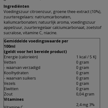
Ingrediënten
Voedingszuur citroenzuur, groene thee-extract (10%),
zuurteregelaars: natriumcarbonaten,
kaliumcarbonaten; natuurlijk aroma, voedingszuur
appelzuur, zuurteregelaar calciumcarbonaat, zoetstof
sucralose, vitamine C, niacine.
Gemiddelde voedingswaarde per
100ml
(geldt voor het bereide product)
Energie (calorieën)
1 kcal / 5 KJ
Vetten
0 gram
- waarvan verzadigd
0 gram
Koolhydraten
0 gram
- waarvan suikers
0 gram
Vezels
0 gram
Eiwitten
0 gram
Zout
0,04 gram
Vitamines
2,4 mg 3%
Vitamine C