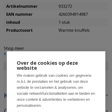
Artikelnummer
933272
EAN nummer
4260394914987
inhoud
1 stuk
Productsoort
Warmte knuffels
Shop meer
Baby/Peuter
Warmte knuffels
Over de cookies op deze
Warmies Triceratops
website
We maken gebruik van cookies om gegevens
m.b.t. de prestaties en het gebruik van deze
website te verzamelen & analyseren, om
Klantenservice
sociale netwerkfunctionaliteiten aan te bieden en
onze content & advertenties te verbeteren en
personaliseren.
Contact