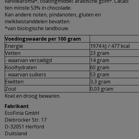
vanillearoma*, coatingmiddel: arabische gom*. Cacao:
ten minste 53% in chocolade.
Kan andere noten, pindanoten, gluten en
melkbestanddelen bevatten
*van biologische landbouw.
Voedingswaarde per 100 gram
Energie
1974 kJ / 477 kcal
Vetten
23 gram
- waarvan verzadigd
14 gram
Koolhydraten
60 gram
- waarvan suikers
53 gram
Eiwitten
3,3 gram
Zout
0,03 gram
Koel en droog bewaren.
Fabrikant
EcoFinia GmbH
Diebrocker Str. 17
D-32051 Herford
Duitsland