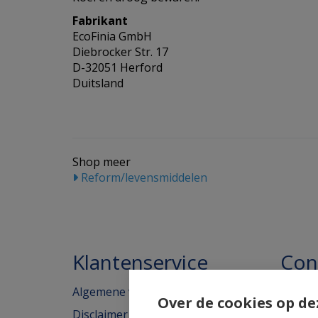
Fabrikant
EcoFinia GmbH
Diebrocker Str. 17
D-32051 Herford
Duitsland
Shop meer
Reform/levensmiddelen
Klantenservice
Con
Algemene voorwaarden
Homeo
Over de cookies op de
Disclaimer