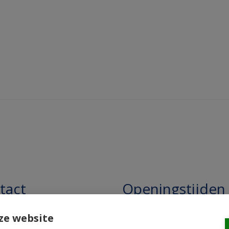
tact
Openingstijden
pathie Regentesse B.V.
Openingstijden: 24/7 online,
ze website
winkel uitsluitend op afspra