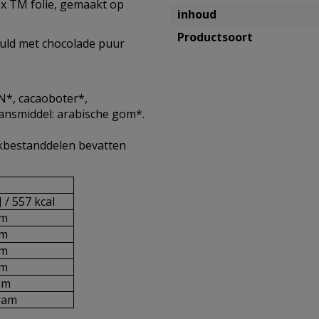
x TM folie, gemaakt op
inhoud
Productsoort
uld met chocolade puur
*, cacaoboter*,
lansmiddel: arabische gom*.
kbestanddelen bevatten
 / 557 kcal
am
am
am
am
am
ram