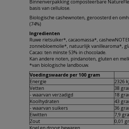
Binnenverpakking composteerbare NatureFle
basis van cellulose.
Biologische cashewnoten, geroosterd en omh
(74%)
Ingredienten
Ruwe rietsuiker*, cacaomassa*, cashewNOTEN
zonnebloemolie*, natuurlijk vanillearoma*, g
Cacao: ten minste 53% in chocolade.
Kan andere noten, pindanoten, gluten en mel
*van biologische landbouw.
Voedingswaarde per 100 gram
Energie
2326 kJ
Vetten
38 gr
- waarvan verzadigd
18 gr
Koolhydraten
43 gr
- waarvan suikers
36 gr
Eiwitten
7,9 gr
Zout
0,01 g
Koel en droog bewaren.