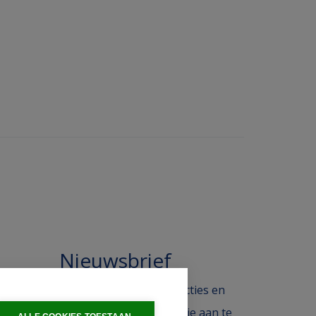
Nieuwsbrief
 in de
Blijf op de hoogte van acties en
ak.
het laatste nieuws door je aan te