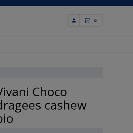
0
Inloggen
Winkelwagen
Uw winkelwagen is leeg.
Vul hem met producten.
Vivani Choco
dragees cashew
bio