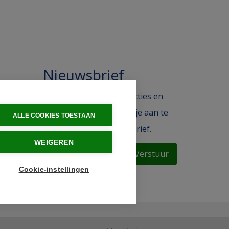
Nieuwsbrief
 in de
Blijf op de hoogte van acties en
ak.
het laatste nieuws door je aan te
ALLE COOKIES TOESTAAN
melden voor de nieuwsbrief.
WEIGEREN
Verstuur
Cookie-instellingen