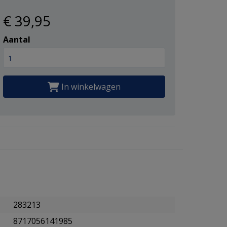
€ 39
,95
Aantal
In winkelwagen
283213
8717056141985