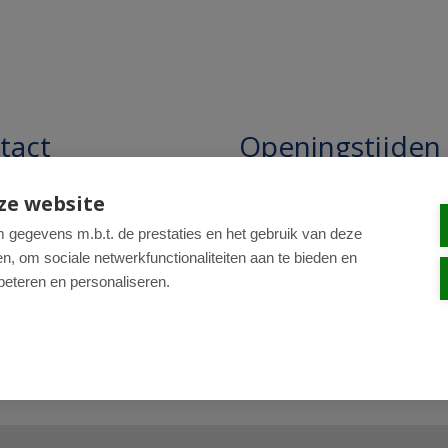
tact
Openingstijden
pathie Regentesse B.V.
Openingstijden: 24/7 online,
ze website
winkel uitsluitend op afspra
straat 228
gegevens m.b.t. de prestaties en het gebruik van deze
, om sociale netwerkfunctionaliteiten aan te bieden en
R Den Haag
beteren en personaliseren.
0-820 98 84
: drogist@regentesse.nl