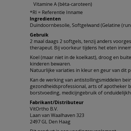
Vitamine A (bèta-caroteen)
*RI = Referentie Inname
Ingredienten
Duindoornbesolie, Softgelwand (Gelatine (rund
Gebruik
2 maal daags 2 softgels, tenzij anders voorge
therapeut. Bij voorkeur tijdens het eten inne
Koel (maar niet in de koelkast), droog en buit
kinderen bewaren.
Natuurlijke variaties in kleur en geur van dit p
Kan de werking van antistollingsmiddelen be
gezondheidsprofessional, arts of apotheker b
borstvoeding, medicijngebruik of onduidelijk
Fabrikant/Distributeur
VitOrtho B.V.
Laan van Waalhaven 323
2497 GL Den Haag