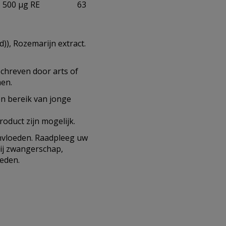
500 µg RE
63
)), Rozemarijn extract.
schreven door arts of
men.
en bereik van jonge
roduct zijn mogelijk.
ïnvloeden. Raadpleeg uw
ij zwangerschap,
heden.