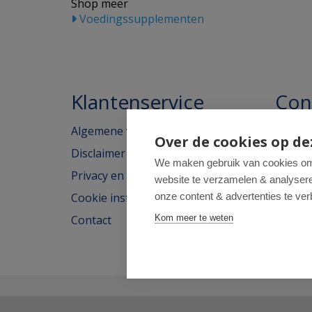
Shop meer
Voedingssupplementen
Klantenservice
Con
Algemene voorwaarden
Homeo
Over de cookies op de
Disclaimer
Weimar
We maken gebruik van cookies om 
Privacy en cookieverklaring
website te verzamelen & analyseren
2562H
Cookie instellingen
onze content & advertenties te ver
tel: 07
Contact
Kom meer te weten
e-mail