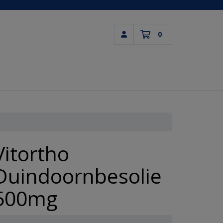
0
Inloggen
Winkelwagen
Uw winkelwagen is leeg.
Vul hem met producten.
Vitortho
Duindoornbesolie
500mg