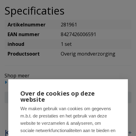
Specificaties
Artikelnummer
281961
EAN nummer
8427426006591
inhoud
1 set
Productsoort
Overig mondverzorging
Shop meer
Mondverzorging
Over de cookies op deze
Vitis Tandenborstel en tandpasta
website
We maken gebruik van cookies om gegevens
m.b.t. de prestaties en het gebruik van deze
website te verzamelen & analyseren, om
Klantenservice
sociale netwerkfunctionaliteiten aan te bieden en