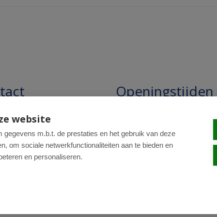
tact
Openingstijden
pathie Regentesse B.V.
Openingstijden: 24/7 online,
ze website
winkel uitsluitend op afspra
straat 228
gegevens m.b.t. de prestaties en het gebruik van deze
, om sociale netwerkfunctionaliteiten aan te bieden en
R Den Haag
beteren en personaliseren.
0-820 98 84
: drogist@regentesse.nl