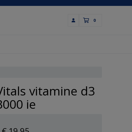
0
Inloggen
Winkelwagen
Uw winkelwagen is leeg.
Vul hem met producten.
Vitals vitamine d3
3000 ie
€ 19
,95