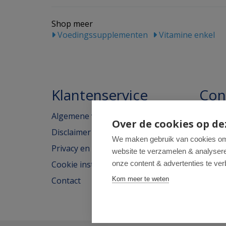
Shop meer
Voedingssupplementen
Vitamine enkel
Klantenservice
Con
Algemene voorwaarden
Homeo
Over de cookies op de
Disclaimer
Weimar
We maken gebruik van cookies om 
Privacy en cookieverklaring
website te verzamelen & analyseren
2562H
Cookie instellingen
onze content & advertenties te ver
tel: 07
Contact
Kom meer te weten
e-mail