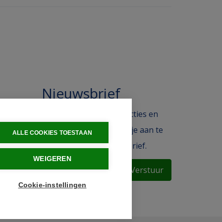
Nieuwsbrief
 in de
Blijf op de hoogte van acties en
ak.
het laatste nieuws door je aan te
ALLE COOKIES TOESTAAN
melden voor de nieuwsbrief.
WEIGEREN
Verstuur
Cookie-instellingen