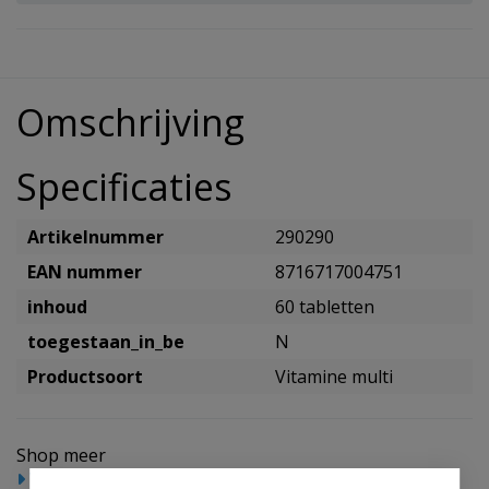
Omschrijving
Specificaties
Artikelnummer
290290
EAN nummer
8716717004751
inhoud
60 tabletten
toegestaan_in_be
N
Productsoort
Vitamine multi
Shop meer
Voedingssupplementen
Vitamine multi