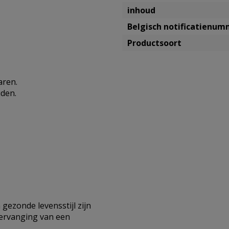
inhoud
Belgisch notificatienu
Productsoort
aren.
uden.
gezonde levensstijl zijn
vervanging van een