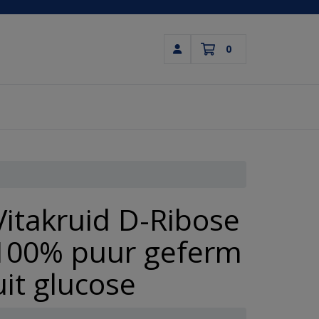
0
Inloggen
Winkelwagen
Uw winkelwagen is leeg.
Vul hem met producten.
Vitakruid D-Ribose
100% puur geferm
uit glucose