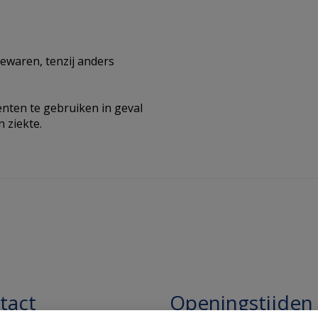
ewaren, tenzij anders
ten te gebruiken in geval
 ziekte.
tact
Openingstijden