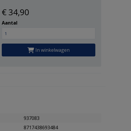
€ 34
,90
Aantal
In winkelwagen
937083
8717438693484