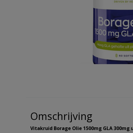
Hulpmiddelen
Incontinentie
Overig
alles v
Overig
Warmte 
Reinigi
Koek
Eelt en
Haaroli
Verzorg
Wasmid
Reizen
Hygiene/Papier
alles v
alles v
alles v
Oogver
Overige
alles v
Haarse
Urinaal
Pestici
alles van Gezondheid
alles van Verzorging
Geurtj
alles v
Haarma
Overig 
Afwasm
Overig 
alles v
alles v
Toiletp
alles v
Keuken
Batteri
Omschrijving
alles v
Vitakruid Borage Olie 1500mg GLA 300mg u