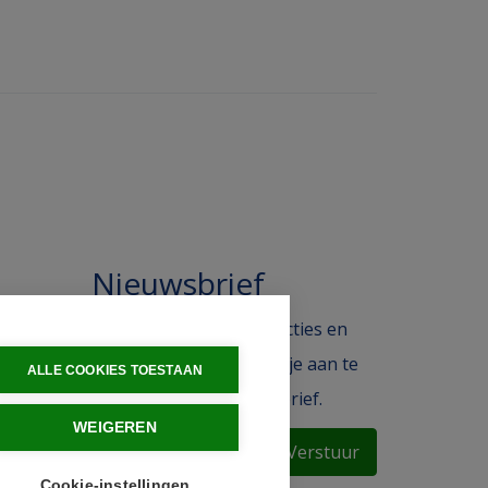
Nieuwsbrief
 in de
Blijf op de hoogte van acties en
ak.
het laatste nieuws door je aan te
ALLE COOKIES TOESTAAN
melden voor de nieuwsbrief.
WEIGEREN
Verstuur
Cookie-instellingen