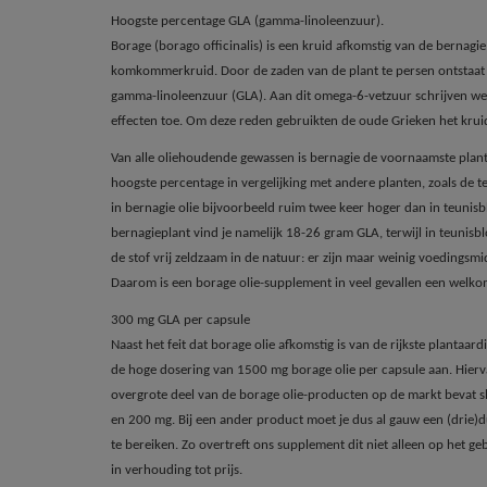
Hoogste percentage GLA (gamma-linoleenzuur).
Borage (borago officinalis) is een kruid afkomstig van de bernagie
komkommerkruid. Door de zaden van de plant te persen ontstaat
gamma-linoleenzuur (GLA). Aan dit omega-6-vetzuur schrijven w
effecten toe. Om deze reden gebruikten de oude Grieken het kruid
Van alle oliehoudende gewassen is bernagie de voornaamste planta
hoogste percentage in vergelijking met andere planten, zoals de 
in bernagie olie bijvoorbeeld ruim twee keer hoger dan in teunisb
bernagieplant vind je namelijk 18-26 gram GLA, terwijl in teunisb
de stof vrij zeldzaam in de natuur: er zijn maar weinig voedingsmi
Daarom is een borage olie-supplement in veel gevallen een welk
300 mg GLA per capsule
Naast het feit dat borage olie afkomstig is van de rijkste plantaa
de hoge dosering van 1500 mg borage olie per capsule aan. Hier
overgrote deel van de borage olie-producten op de markt bevat s
en 200 mg. Bij een ander product moet je dus al gauw een (drie)
te bereiken. Zo overtreft ons supplement dit niet alleen op het g
in verhouding tot prijs.