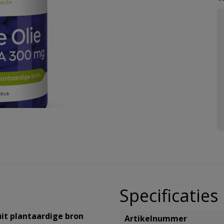
e geneesmiddelen
an Gezondheidsproducten
e EHBO & verbandmiddelen
knuffels
ng
 Likdoorn
e
ing incontinentie
del
an Geneesmiddelen
an EHBO en verbandmiddelen
an Babyverzorging
zorging
 reform/levensmiddelen
an Handen/voeten/benen
rum
den
e Man
an Reform/levensmiddelen
sker
incontinentie
iddel
cosmetica
an Haarproducten
an Incontinentie
apier
an Cosmetica
papier
jen
Specificaties
an Huishoudelijke producten
it plantaardige bron
Artikelnummer