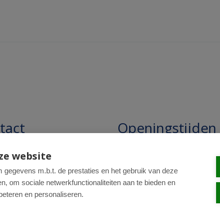
tact
Openingstijden
pathie Regentesse B.V.
Openingstijden: 24/7 online,
ze website
winkel uitsluitend op afspra
straat 228
gegevens m.b.t. de prestaties en het gebruik van deze
, om sociale netwerkfunctionaliteiten aan te bieden en
R Den Haag
beteren en personaliseren.
0-820 98 84
: drogist@regentesse.nl