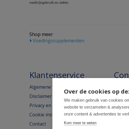
medicijngebruik en ziekte.
Shop meer
Voedingssupplementen
Klantenservice
Con
Algemene voorwaarden
Homeo
Over de cookies op de
Disclaimer
Weimar
We maken gebruik van cookies om 
Privacy en cookieverklaring
website te verzamelen & analyseren
2562H
Cookie instellingen
onze content & advertenties te ver
tel: 07
Contact
Kom meer te weten
e-mail