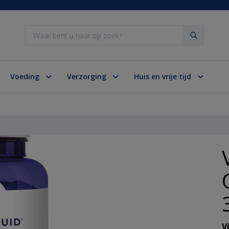
Zoeken
ug naar Gezondheid
ug naar Gezondheid
ug naar Gezondheid
ug naar Gezondheid
ug naar Gezondheid
ug naar Gezondheid
ug naar Baby/Peuter
ug naar Baby/Peuter
ug naar Baby/Peuter
ug naar Beauty
ug naar Beauty
ug naar Voeding
ug naar Voeding
ug naar Verzorging
ug naar Verzorging
ug naar Verzorging
ug naar Verzorging
ug naar Verzorging
ug naar Verzorging
ug naar Verzorging
g naar Huis en vrije tijd
Voeding
Verzorging
Huis en vrije tijd
oneel kruidengeneesmiddel
 over gezondheid
e enkel
es
ssie
kte
ekjes
rzorging
eding
 cosmetica
un
k supplementen
out en specerijen
oner
 douche
sta
have
del
rband
huishoudelijk
athische geneesmiddelen
herapie
e multi
etest
condooms
enbeten
mmer
kkel
essen en benodigdheden
p
rand
e tussendoortjes
rzorging
oo
me, gel en lotion
oeling
 scheren/ontharen
oms
n broekjes
ngsmiddel
middelen dieren
che olie
rapie
paratuur
rs
reizen
s
beker en rietjes
Geuren
iners
dvervangers
n
aren
en
ant
borstels
instrumenten
intiem
nentieluier
lers
da
en enkel
rmometer
ctie
an Reizen
an Luiers en doekjes
en
oeding en kolfbenodigdheden
me
ankcrème
an Afslankmiddelen
rzorging
uring
 reiniging
e mondhygiëne
an Scheren/ontharen
ingsmaterialen
en rust
oesems
en multi
ofdthermometer
n verbanddozen
gen
mpressen
 Nachtcreme
an Zoncosmetica
g
lichaam
an Mondverzorging
n Intiem
egger
udhandschoenen
V
himmel
 en Fytotherapie
an Voedingssupplementen
an Meetapparatuur
hoenen
eiligheid
an Baby en peutervoeding
reme
rzorging
erig
an Lichaam
chermer
rtikelen