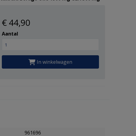
€ 44
,90
Aantal
In winkelwagen
961696