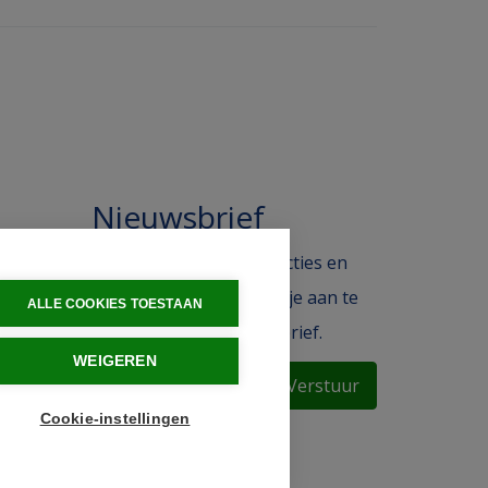
Nieuwsbrief
 in de
Blijf op de hoogte van acties en
ak.
het laatste nieuws door je aan te
ALLE COOKIES TOESTAAN
melden voor de nieuwsbrief.
WEIGEREN
Verstuur
Cookie-instellingen