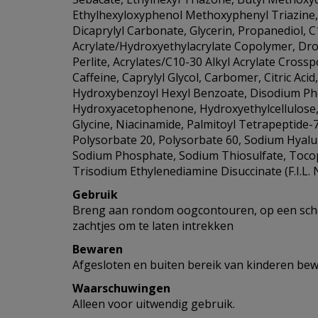
Ethylhexyloxyphenol Methoxyphenyl Triazine,
Dicaprylyl Carbonate, Glycerin, Propanediol, C
Acrylate/Hydroxyethylacrylate Copolymer, Dro
Perlite, Acrylates/C10-30 Alkyl Acrylate Crossp
Caffeine, Caprylyl Glycol, Carbomer, Citric Aci
Hydroxybenzoyl Hexyl Benzoate, Disodium Ph
Hydroxyacetophenone, Hydroxyethylcellulose,
Glycine, Niacinamide, Palmitoyl Tetrapeptide-7
Polysorbate 20, Polysorbate 60, Sodium Hyalu
Sodium Phosphate, Sodium Thiosulfate, Tocop
Trisodium Ethylenediamine Disuccinate (F.I.L.
Gebruik
Breng aan rondom oogcontouren, op een sch
zachtjes om te laten intrekken
Bewaren
Afgesloten en buiten bereik van kinderen bew
Waarschuwingen
Alleen voor uitwendig gebruik.