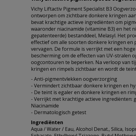
Vichy Liftactiv Pigment Specialist B3 Oogverz
ontworpen om zichtbare donkere kringen aan
bevat krachtige actieve ingrediënten om pigme
waaronder niacinamide (vitamine B3) en het n
gepatenteerde) bestanddeel, Melasyl. Het prod
effectief om alle soorten donkere kringen en
vervagen. De formule is verrijkt met een ho
bescherming om de effecten van UV-stralen o
oogcontouren te beperken. Na verloop van ti
kringen en rimpels zichtbaar en wordt de teint
- Anti-pigmentvlekken oogverzorging
- Vermindert zichtbaar donkere kringen en h
- De teint is egaler en donkere kringen en rim
- Verrijkt met krachtige actieve ingrediënten:
Niacinamide
- Dermatologisch getest
Ingrediënten
Aqua / Water / Eau, Alcohol Denat., Silica, Iso
Sebacate, Ethylhexyl Triazone, Butyl Methoxy