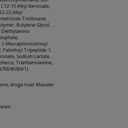
 C12-15 Alkyl Benzoate,
12-22 Alkyl
metrizole Trisiloxane,
olymer, Butylene Glycol,
d, Diethylamino
osphate,
 2-Mercaptonicotinoyl
, Palmitoyl Tripeptide-1,
ronate, Sodium Lactate,
herol, Triethanolamine,
 N70049284/1).
one, droge huid. Masseer
aren.