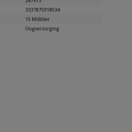
287973
3337875918534
15 Milliliter
Oogverzorging