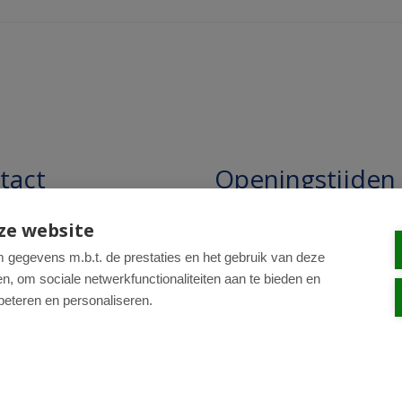
tact
Openingstijden
pathie Regentesse B.V.
Openingstijden: 24/7 online,
ze website
winkel uitsluitend op afspra
straat 228
gegevens m.b.t. de prestaties en het gebruik van deze
, om sociale netwerkfunctionaliteiten aan te bieden en
R Den Haag
beteren en personaliseren.
0-820 98 84
: drogist@regentesse.nl