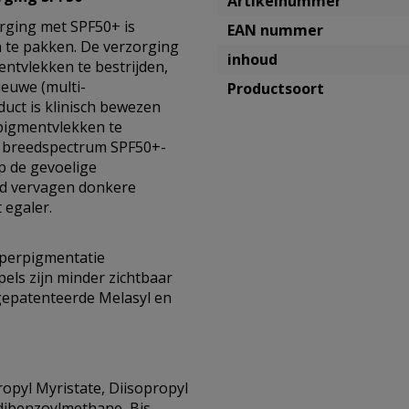
Artikelnummer
orging met SPF50+ is
EAN nummer
 te pakken. De verzorging
inhoud
ntvlekken te bestrijden,
ieuwe (multi-
Productsoort
uct is klinisch bewezen
 pigmentvlekken te
ge breedspectrum SPF50+-
p de gevoelige
jd vervagen donkere
 egaler.
yperpigmentatie
pels zijn minder zichtbaar
 gepatenteerde Melasyl en
propyl Myristate, Diisopropyl
dibenzoylmethane, Bis-