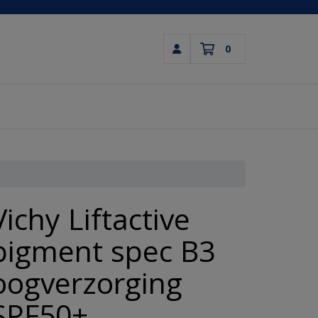
0
Inloggen
Winkelwagen
Uw winkelwagen is leeg.
Vul hem met producten.
Vichy Liftactive
pigment spec B3
oogverzorging
SPF50+