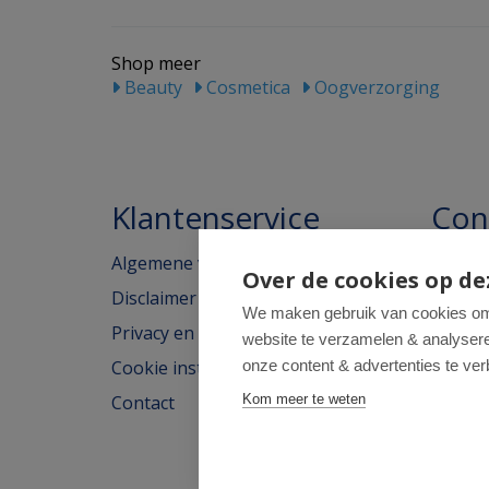
Shop meer
Beauty
Cosmetica
Oogverzorging
Klantenservice
Con
Algemene voorwaarden
Homeo
Over de cookies op de
Disclaimer
Weimar
We maken gebruik van cookies om 
Privacy en cookieverklaring
website te verzamelen & analyseren
2562H
Cookie instellingen
onze content & advertenties te ver
tel: 07
Contact
Kom meer te weten
e-mail