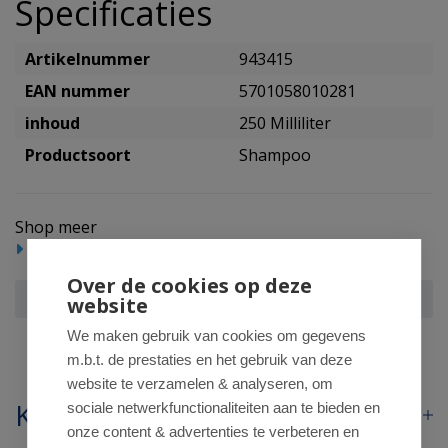
Specificaties
Artikelnummer
943415
EAN nummer
5701058010281
inhoud
250 Milliliter
Productsoort
Shampoo
Shop meer
Haarproducten
Shampoo
Over de cookies op deze
Urtekram Shampoo soft wild rose
website
We maken gebruik van cookies om gegevens
m.b.t. de prestaties en het gebruik van deze
website te verzamelen & analyseren, om
Klantenservice
sociale netwerkfunctionaliteiten aan te bieden en
onze content & advertenties te verbeteren en