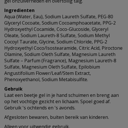
gel onzuiverheden en overtollig talg.
Ingredienten
Aqua (Water, Eau), Sodium Laureth Sulfate, PEG-80
Glyceryl Cocoate, Sodium Cocoamphoacetate, PPG-2
Hydroxyethyl Cocamide, Coco-Glucoside, Glyceryl
Oleate, Sodium Laureth-8 Sulfate, Sodium Methyl
Cocoyl Taurate, Glycine, Sodium Chloride, PPG-2
Hydroxyethyl Coco/Isostearamide, Citric Acid, Piroctone
Olamine, Sodium Oleth Sulfate, Magnesium Laureth
Sulfate – Parfum (Fragrance), Magnesium Laureth-8
Sulfate, Magnesium Oleth Sulfate, Epilobium
Angustifolium Flower/Leaf/Stem Extract,
Phenoxyethanol, Sodium Metabisulfite.
Gebruik
Laat een beetje gel in je hand schuimen en breng aan
op het vochtige gezicht en lichaam. Spoel goed af.
Gebruik 's ochtends en 's avonds.
Afgesloten bewaren, buiten bereik van kinderen.
Alleen voor uitwendig gebruik.