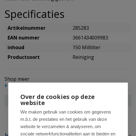
Specificaties
Artikelnummer
285283
EAN nummer
3661434009983
inhoud
150 Milliliter
Productsoort
Reiniging
Shop meer
Beauty
Cosmetica
Reiniging
Over de cookies op deze
Uriage Hyseac reinigingsgel
website
We maken gebruik van cookies om gegevens
m.b.t. de prestaties en het gebruik van deze
website te verzamelen & analyseren, om
sociale netwerkfunctionaliteiten aan te bieden en