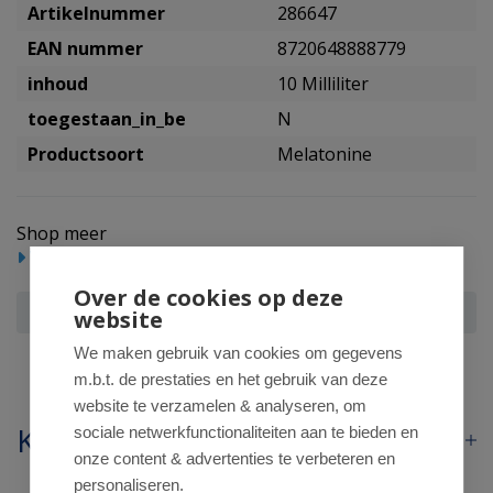
Artikelnummer
286647
EAN nummer
8720648888779
inhoud
10 Milliliter
toegestaan_in_be
N
Productsoort
Melatonine
Shop meer
Voedingssupplementen
Over de cookies op deze
Uniswiss cbn broad spectrum&melatonine
website
We maken gebruik van cookies om gegevens
m.b.t. de prestaties en het gebruik van deze
website te verzamelen & analyseren, om
Klantenservice
sociale netwerkfunctionaliteiten aan te bieden en
onze content & advertenties te verbeteren en
personaliseren.