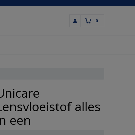
0
Inloggen
Winkelwagen
Uw winkelwagen is leeg.
Vul hem met producten.
Unicare
Lensvloeistof alles
in een