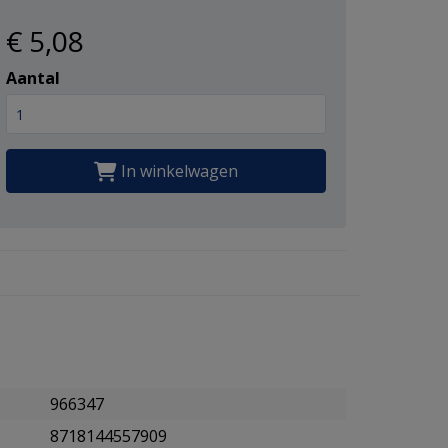
€ 5
,08
Aantal
In winkelwagen
966347
8718144557909