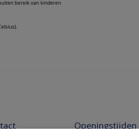
buiten bereik van kinderen
elsius).
tact
Openingstijden
pathie Regentesse B.V.
Openingstijden: 24/7 online,