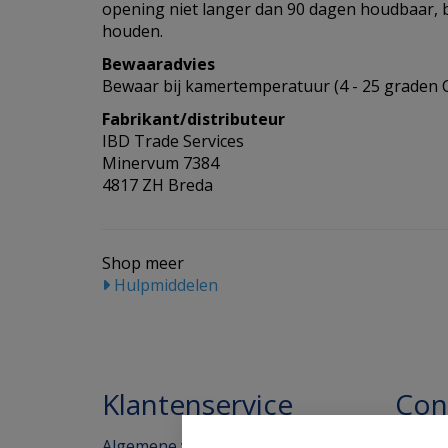
opening niet langer dan 90 dagen houdbaar, 
houden.
Bewaaradvies
Bewaar bij kamertemperatuur (4 - 25 graden C
Fabrikant/distributeur
IBD Trade Services
Minervum 7384
4817 ZH Breda
Shop meer
Hulpmiddelen
Klantenservice
Con
Algemene voorwaarden
Homeo