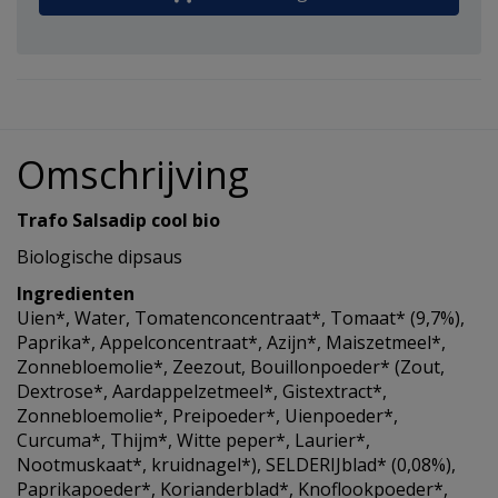
Omschrijving
Trafo Salsadip cool bio
Biologische dipsaus
Ingredienten
Uien*, Water, Tomatenconcentraat*, Tomaat* (9,7%),
Paprika*, Appelconcentraat*, Azijn*, Maiszetmeel*,
Zonnebloemolie*, Zeezout, Bouillonpoeder* (Zout,
Dextrose*, Aardappelzetmeel*, Gistextract*,
Zonnebloemolie*, Preipoeder*, Uienpoeder*,
Curcuma*, Thijm*, Witte peper*, Laurier*,
Nootmuskaat*, kruidnagel*), SELDERIJblad* (0,08%),
Paprikapoeder*, Korianderblad*, Knoflookpoeder*,