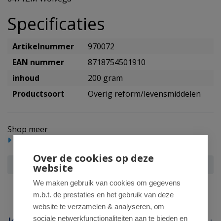
Specificaties
Artikelnummer
970072
EAN nummer
8718754501910
inhoud
200 gram
Productsoort
Overig reform/levensmiddelen
Shop meer
Reform/levensmiddelen
Over de cookies op deze
Trafo Salsadip cool bio
website
We maken gebruik van cookies om gegevens
m.b.t. de prestaties en het gebruik van deze
website te verzamelen & analyseren, om
sociale netwerkfunctionaliteiten aan te bieden en