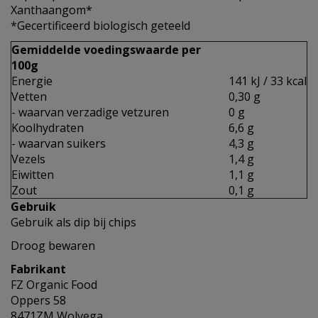
Xanthaangom*
*Gecertificeerd biologisch geteeld
Gemiddelde voedingswaarde per
100g
Energie
141 kJ / 33 kcal
Vetten
0,30 g
- waarvan verzadige vetzuren
0 g
Koolhydraten
6,6 g
- waarvan suikers
4,3 g
Vezels
1,4 g
Eiwitten
1,1 g
Zout
0,1 g
Gebruik
Gebruik als dip bij chips
Droog bewaren
Fabrikant
FZ Organic Food
Oppers 58
8471ZM Wolvega