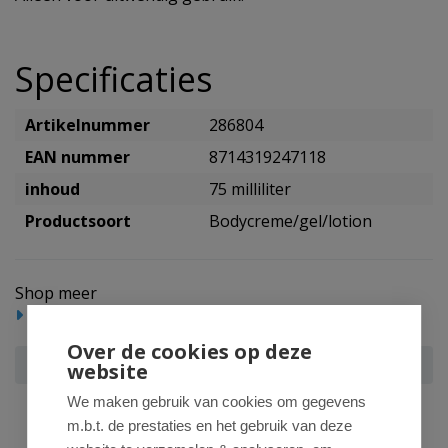
Specificaties
Artikelnummer
286804
EAN nummer
8714319247118
inhoud
75 milliliter
Productsoort
Bodycreme/gel/lotion
Shop meer
Lichaam
Bodycreme, gel en lotion
Over de cookies op deze
Therme Shower mindful blossom
website
We maken gebruik van cookies om gegevens
m.b.t. de prestaties en het gebruik van deze