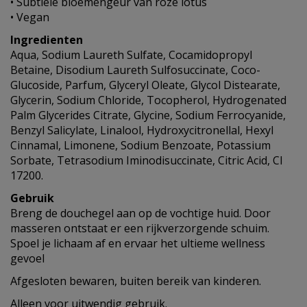
• Subtiele bloemengeur van roze lotus
• Vegan
Ingredienten
Aqua, Sodium Laureth Sulfate, Cocamidopropyl
Betaine, Disodium Laureth Sulfosuccinate, Coco-
Glucoside, Parfum, Glyceryl Oleate, Glycol Distearate,
Glycerin, Sodium Chloride, Tocopherol, Hydrogenated
Palm Glycerides Citrate, Glycine, Sodium Ferrocyanide,
Benzyl Salicylate, Linalool, Hydroxycitronellal, Hexyl
Cinnamal, Limonene, Sodium Benzoate, Potassium
Sorbate, Tetrasodium Iminodisuccinate, Citric Acid, CI
17200.
Gebruik
Breng de douchegel aan op de vochtige huid. Door
masseren ontstaat er een rijkverzorgende schuim.
Spoel je lichaam af en ervaar het ultieme wellness
gevoel
Afgesloten bewaren, buiten bereik van kinderen.
Alleen voor uitwendig gebruik.