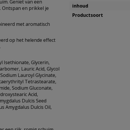
uim. Geniet van een
inhoud
. Ontspan en prikkel je
Productsoort
bineerd met aromatisch
erd op het helende effect
.
 Isethionate, Glycerin,
rbomer, Lauric Acid, Glycol
 Sodium Lauroyl Glycinate,
aerythrityl Tetrastearate,
amide, Sodium Gluconate,
ydroxystearic Acid,
mygdalus Dulcis Seed
us Amygdalus Dulcis Oil,
r een rijk, romig schuim