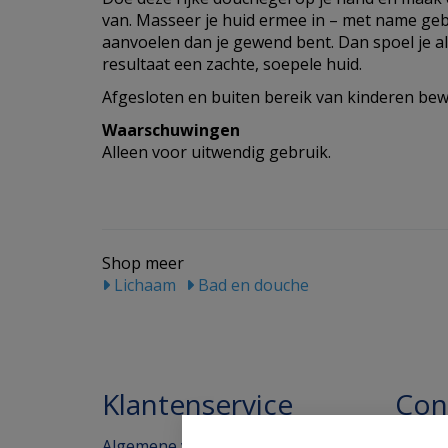
van. Masseer je huid ermee in – met name geb
aanvoelen dan je gewend bent. Dan spoel je a
resultaat een zachte, soepele huid.
Afgesloten en buiten bereik van kinderen bew
Waarschuwingen
Alleen voor uitwendig gebruik.
Shop meer
Lichaam
Bad en douche
Klantenservice
Con
Algemene voorwaarden
Homeo