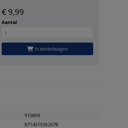
€ 9
,99
Aantal
In winkelwagen
915809
8714319262678