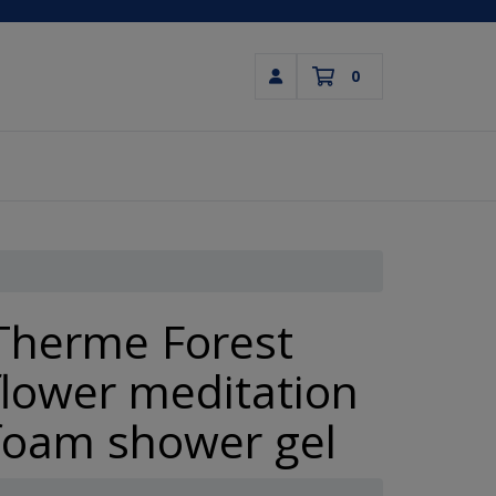
0
Inloggen
Winkelwagen
Uw winkelwagen is leeg.
Vul hem met producten.
Therme Forest
flower meditation
foam shower gel