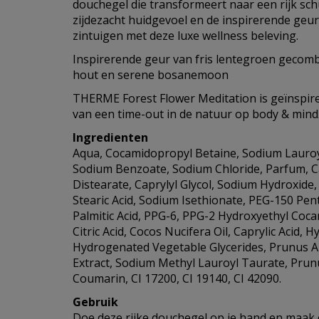
douchegel die transformeert naar een rijk sch
zijdezacht huidgevoel en de inspirerende geur
zintuigen met deze luxe wellness beleving.
Inspirerende geur van fris lentegroen gecom
hout en serene bosanemoon
THERME Forest Flower Meditation is geïnspire
van een time-out in de natuur op body & mind
Ingredienten
Aqua, Cocamidopropyl Betaine, Sodium Lauroyl
Sodium Benzoate, Sodium Chloride, Parfum, Ca
Distearate, Caprylyl Glycol, Sodium Hydroxide,
Stearic Acid, Sodium Isethionate, PEG-150 Pent
Palmitic Acid, PPG-6, PPG-2 Hydroxyethyl Coc
Citric Acid, Cocos Nucifera Oil, Caprylic Acid, H
Hydrogenated Vegetable Glycerides, Prunus A
Extract, Sodium Methyl Lauroyl Taurate, Prun
Coumarin, CI 17200, CI 19140, CI 42090.
Gebruik
Doe deze rijke douchegel op je hand en maak e