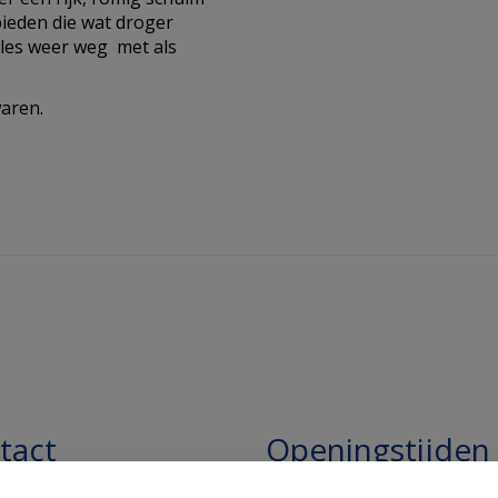
ieden die wat droger
lles weer weg met als
aren.
tact
Openingstijden
pathie Regentesse B.V.
Openingstijden: 24/7 online,