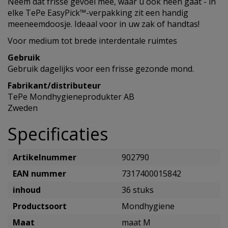
Neem dat frisse gevoel mee, waar u ook heen gaat - in
elke TePe EasyPick™-verpakking zit een handig
meeneemdoosje. Ideaal voor in uw zak of handtas!
Voor medium tot brede interdentale ruimtes
Gebruik
Gebruik dagelijks voor een frisse gezonde mond.
Fabrikant/distributeur
TePe Mondhygieneprodukter AB
Zweden
Specificaties
Artikelnummer
902790
EAN nummer
7317400015842
inhoud
36 stuks
Productsoort
Mondhygiene
Maat
maat M