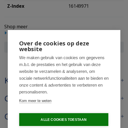
Z-Index
16149971
Shop meer
Mondverzorging
Overige mondhygiëne
Over de cookies op deze
Tepe EasyPick maat m/l blister
website
We maken gebruik van cookies om gegevens
m.b.t. de prestaties en het gebruik van deze
website te verzamelen & analyseren, om
Klantenservice
sociale netwerkfunctionaliteiten aan te bieden en
onze content & advertenties te verbeteren en
personaliseren.
Contact
Kom meer te weten
Openingstijden
ALLE COOKIES TOESTAAN