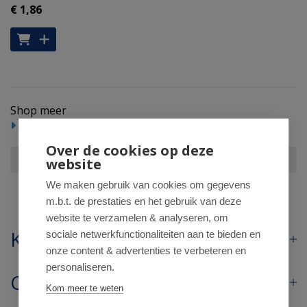
€ 1
,86
Shop meer
Incontinentie
Pants en broekjes
Over de cookies op deze
Tena Silhouet classic+ high waist creme M
website
We maken gebruik van cookies om gegevens
m.b.t. de prestaties en het gebruik van deze
website te verzamelen & analyseren, om
Klantenservice
sociale netwerkfunctionaliteiten aan te bieden en
onze content & advertenties te verbeteren en
personaliseren.
Contact
Kom meer te weten