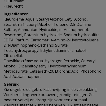
• Duurzaam
• Kleurecht
Ingredienten
Kleurcrème: Aqua, Stearyl Alcohol, Cetyl Alcohol,
Steareth-21, Lauryl Alcohol, Toluene-2,5-Diamine
Sulfate, Ammonium Hydroxide, m-Aminophenol,
Resorcinol, Potassium Hydroxide, Sodium Hydrosulfite,
EDTA, Parfum, Carbomer, 4-Amino-2-Hydroxytoluene,
2,4-Diaminophenoxyethanol Sulfate,
Tetrahydroxypropyl Ethylenediamine, Linalool,
Citronellol.
Ontwikkelcrème: Aqua, Hydrogen Peroxide, Cetearyl
Alcohol, Dipalmitoylethyl Hydroxyethylmonium
Methosulfate, Ceteareth-20, Etidronic Acid, Phosphoric
Acid, Acetaminophen.
Gebruik
Zie uitgebreide gebruiksaanwijzing in de verpakking.
Voorbereiding: wenkbrauwen grondig reinigen. Ze
moeten vetvrij en droog zijn voor een optimaal
kleurresultaat te kunnen bereiken. U kunt een beetje