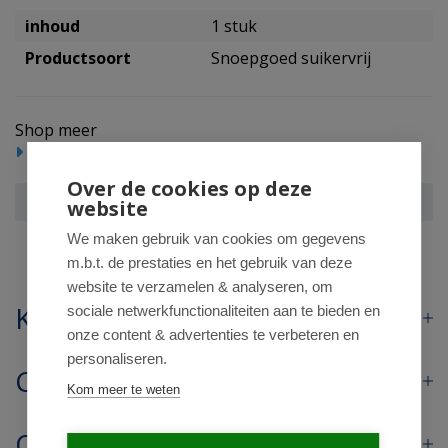
inhoud
1 stuk
Productsoort
Snoepgoed suikervrij
Shop meer
Reform/levensmiddelen
Over de cookies op deze
Sportlife smashmint 3 pack
website
We maken gebruik van cookies om gegevens
m.b.t. de prestaties en het gebruik van deze
website te verzamelen & analyseren, om
Klantenservice
sociale netwerkfunctionaliteiten aan te bieden en
onze content & advertenties te verbeteren en
personaliseren.
Contact
Kom meer te weten
Openingstijden