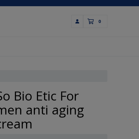
0
Inloggen
Winkelwagen
Uw winkelwagen is leeg.
Vul hem met producten.
So Bio Etic For
men anti aging
cream