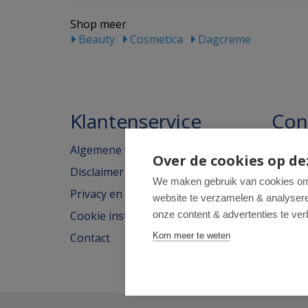
Shop meer
Beauty
Cosmetica
Dagcreme
Klantenservice
Con
Algemene voorwaarden
Homeo
Over de cookies op de
Disclaimer
Weimar
We maken gebruik van cookies om 
Privacy en cookieverklaring
website te verzamelen & analyseren
2562H
Cookie instellingen
onze content & advertenties te ver
tel: 07
Contact
Kom meer te weten
e-mail