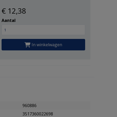
€ 12
,38
Aantal
In winkelwagen
960886
3517360022698