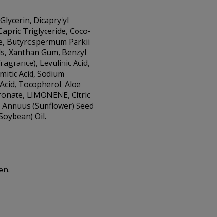
lycerin, Dicaprylyl
Capric Triglyceride, Coco-
te, Butyrospermum Parkii
ols, Xanthan Gum, Benzyl
ragrance), Levulinic Acid,
mitic Acid, Sodium
 Acid, Tocopherol, Aloe
ronate, LIMONENE, Citric
 Annuus (Sunflower) Seed
Soybean) Oil.
en.