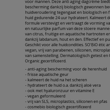
voor mannen. Deze anti aging dagcrème biedt 
bescherming dankzij biologisch gewonnen beuk
huidveroudering tegengaat en biologisch en fa
huid gedurende 24 uur hydrateert. Kalmeert d
formule verstevigt en vertraagt de vorming van 
en natuurlijke parfum van deze stoere mannen
van citrus, fruitige en aquatische hartnoten 
dankzij labdanum, hout en den. Effectief en p
Geschikt voor alle huidcondities. SO'BiO étic 
vegan, vrij van parabenen, siliconen, microplas
van samenstelling. Dermatologisch getest e
Organic gecertificeerd.
- anti-aging bescherming voor de herenhuid
- frisse aquatische geur
- kalmeert de huid na het scheren
- hydrateert de huid o.a. dankzij aloë vera
- ook met hyaluronzuur en vitamine E
- vegan geformuleerd
- vrij van SLS, microplastics, siliconen en pfas
- cosmebio biologisch gecertificeerd