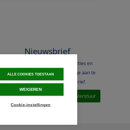
Nieuwsbrief
 in de
Blijf op de hoogte van acties en
ak.
het laatste nieuws door je aan te
ALLE COOKIES TOESTAAN
melden voor de nieuwsbrief.
WEIGEREN
Verstuur
Cookie-instellingen