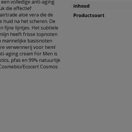
een volledige anti-aging
inhoud
 die effectief
irtrade aloë vera die de
Productsoort
e huid na het scheren. De
fijne lijntjes. Het subtiele
lijn heeft frisse topnoten
en mannelijke basisnoten
ure verwennerij voor hem!
anti-aging cream For Men is
tics, pfas en 99% natuurlijk
n Cosmebio/Ecocert Cosmos