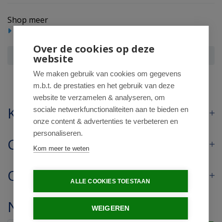
Shop meer
Lichaam
Over de cookies op deze
Skoon Solid bar - 2 bar side - all bamboo
website
We maken gebruik van cookies om gegevens
m.b.t. de prestaties en het gebruik van deze
website te verzamelen & analyseren, om
Klantenservice
sociale netwerkfunctionaliteiten aan te bieden en
onze content & advertenties te verbeteren en
personaliseren.
Contact
Kom meer te weten
Openingstijden
ALLE COOKIES TOESTAAN
Nieuwsbrief
WEIGEREN