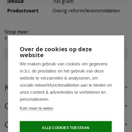
inhoud
100 gram
Productsoort
Overig reform/levensmiddelen
Shop meer
Reform/levensmiddelen
Over de cookies op deze
Salterra Zeekraalzilt fijn navulling
website
We maken gebruik van cookies om gegevens
m.b.t. de prestaties en het gebruik van deze
website te verzamelen & analyseren, om
Klantenservice
sociale netwerkfunctionaliteiten aan te bieden en
onze content & advertenties te verbeteren en
personaliseren.
Contact
Kom meer te weten
Openingstijden
ALLE COOKIES TOESTAAN