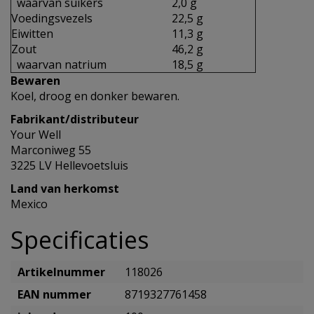
waarvan suikers
2,0 g
Voedingsvezels
22,5 g
Eiwitten
11,3 g
Zout
46,2 g
waarvan natrium
18,5 g
Bewaren
Koel, droog en donker bewaren.
Fabrikant/distributeur
Your Well
Marconiweg 55
3225 LV Hellevoetsluis
Land van herkomst
Mexico
Specificaties
Artikelnummer
118026
EAN nummer
8719327761458