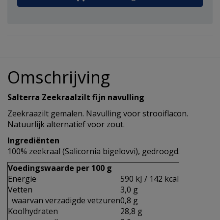
Omschrijving
Salterra Zeekraalzilt fijn navulling
Zeekraazilt gemalen. Navulling voor strooiflacon.
Natuurlijk alternatief voor zout.
Ingrediënten
100% zeekraal (Salicornia bigelovvi), gedroogd.
Voedingswaarde per 100 g
Energie
590 kJ / 142 kcal
Vetten
3,0 g
waarvan verzadigde vetzuren
0,8 g
Koolhydraten
28,8 g