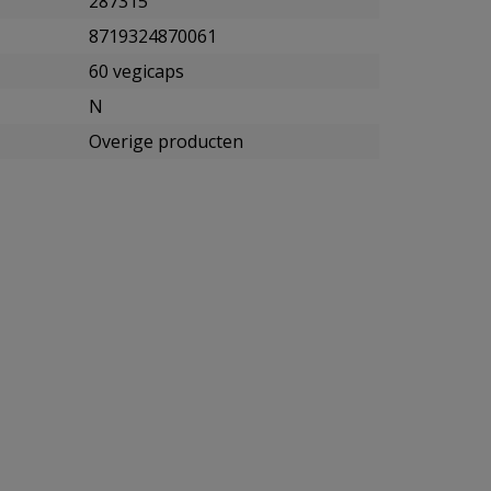
287315
8719324870061
60 vegicaps
N
Overige producten