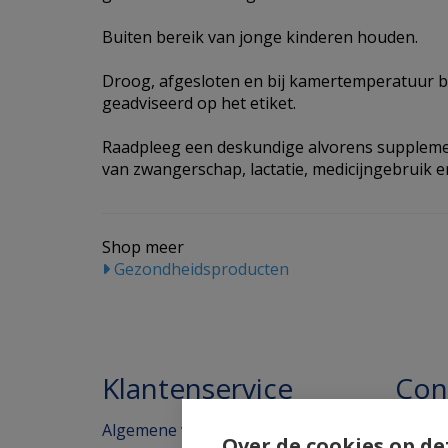
Buiten bereik van jonge kinderen houden.
Droog, afgesloten en bij kamertemperatuur b
geadviseerd op het etiket.
Raadpleeg een deskundige alvorens supplemen
van zwangerschap, lactatie, medicijngebruik en
Shop meer
Gezondheidsproducten
Klantenservice
Con
Algemene voorwaarden
Homeo
Over de cookies op de