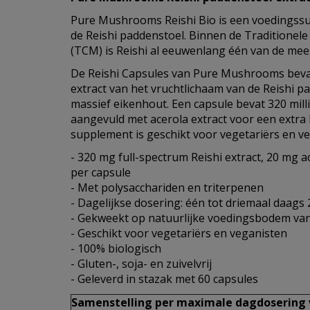
Pure Mushrooms Reishi Bio is een voedingssu
de Reishi paddenstoel. Binnen de Traditione
(TCM) is Reishi al eeuwenlang één van de mee
De Reishi Capsules van Pure Mushrooms bevat
extract van het vruchtlichaam van de Reishi 
massief eikenhout. Een capsule bevat 320 milli
aangevuld met acerola extract voor een extra 
supplement is geschikt voor vegetariërs en ve
- 320 mg full-spectrum Reishi extract, 20 mg a
per capsule
- Met polysacchariden en triterpenen
- Dagelijkse dosering: één tot driemaal daags 
- Gekweekt op natuurlijke voedingsbodem va
- Geschikt voor vegetariërs en veganisten
- 100% biologisch
- Gluten-, soja- en zuivelvrij
- Geleverd in stazak met 60 capsules
Samenstelling per maximale dagdosering v