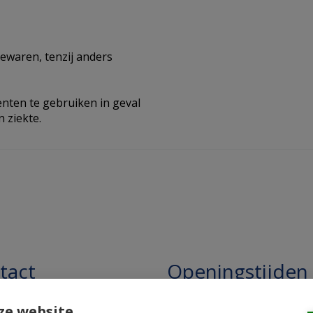
ewaren, tenzij anders
ten te gebruiken in geval
 ziekte.
tact
Openingstijden
pathie Regentesse B.V.
Openingstijden: 24/7 online,
ze website