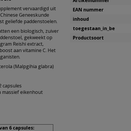
Artikelnummer
pplement vervaardigd uit
EAN nummer
le Chinese Geneeskunde
inhoud
st geliefde paddenstoelen.
toegestaan_in_be
ten een biologisch, zuiver
paddenstoel, gekweekt op
Productsoort
gram Reishi extract,
boost aan vitamine C. Het
ganisten.
cerola (Malpgihia glabra)
2 capsules
n massief eikenhout
an 6 capsules: