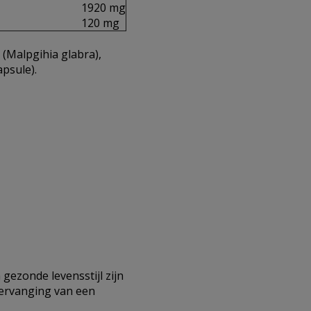
1920 mg
120 mg
 (Malpgihia glabra),
psule).
gezonde levensstijl zijn
vervanging van een