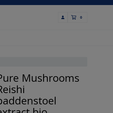
0
Inloggen
Winkelwagen
Uw winkelwagen is leeg.
Vul hem met producten.
Pure Mushrooms
Reishi
paddenstoel
extract bio