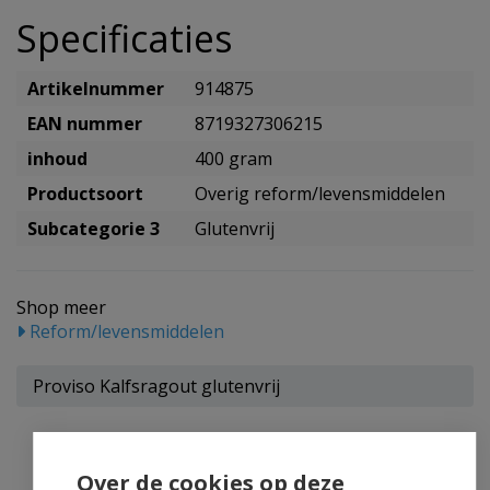
Specificaties
Artikelnummer
914875
EAN nummer
8719327306215
inhoud
400 gram
Productsoort
Overig reform/levensmiddelen
Subcategorie 3
Glutenvrij
Shop meer
Reform/levensmiddelen
Proviso Kalfsragout glutenvrij
Over de cookies op deze