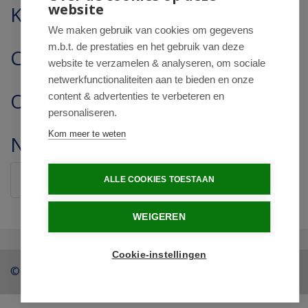
website
Klantenservice
We maken gebruik van cookies om gegevens
m.b.t. de prestaties en het gebruik van deze
Contact
website te verzamelen & analyseren, om sociale
netwerkfunctionaliteiten aan te bieden en onze
Openingstijden
content & advertenties te verbeteren en
personaliseren.
Kom meer te weten
Nieuwsbrief
Verstuur
ALLE COOKIES TOESTAAN
WEIGEREN
Cookie-instellingen
© 2026 - Drogist Regentesse.