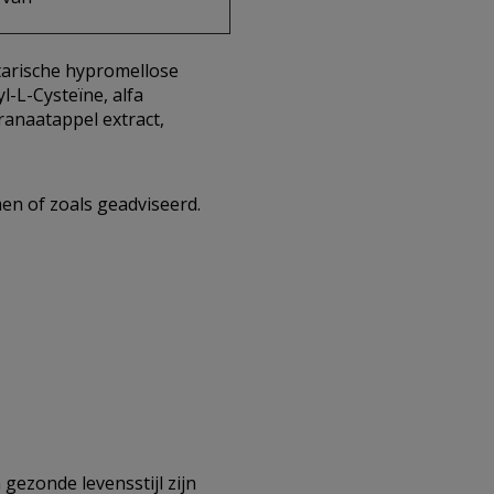
etarische hypromellose
l-L-Cysteïne, alfa
ranaatappel extract,
men of zoals geadviseerd.
gezonde levensstijl zijn