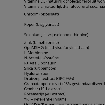
Vitamine D3 (natuurlijk cholecalciferol uit wolv
Vitamine E (natuurlijk d-alfatocoferol succinaa
Chroom (picolinaat)
Koper (bisglycinaat)
Selenium gistvrij (selenomethionine)
Zink (L-methionine)
OptiMSM® (methylsulfonylmethaan)
L-Methionine
N-Acetyl-L-Cysteïne
R+ Alfa Liponzuur
Silica (uit bamboe)
Hyaluronzuur
Druivenpitextract (OPC 95%)
Granaatappel extract (95% gestandaardiseerd
Gember (10:1 extract)
Rozemarijn (4:1 extract)
*RI = Referentie Inname
OptiMSM® is een geregistreerd handelsmerk