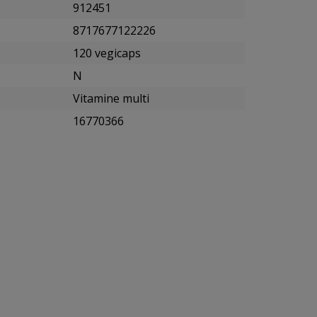
912451
8717677122226
120 vegicaps
N
Vitamine multi
16770366