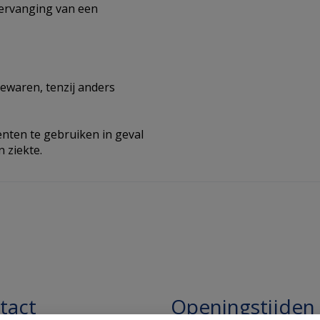
vervanging van een
ewaren, tenzij anders
ten te gebruiken in geval
 ziekte.
tact
Openingstijden