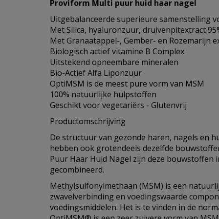
Proviform Multi puur huid haar nagel
Uitgebalanceerde superieure samenstelling v
Met Silica, hyaluronzuur, druivenpitextract 9
Met Granaatappel-, Gember- en Rozemarijn e
Biologisch actief vitamine B Complex
Uitstekend opneembare mineralen
Bio-Actief Alfa Liponzuur
OptiMSM is de meest pure vorm van MSM
100% natuurlijke hulpstoffen
Geschikt voor vegetariërs - Glutenvrij
Productomschrijving
De structuur van gezonde haren, nagels en huid
hebben ook grotendeels dezelfde bouwstoffen
Puur Haar Huid Nagel zijn deze bouwstoffen 
gecombineerd.
Methylsulfonylmethaan (MSM) is een natuurl
zwavelverbinding en voedingswaarde compone
voedingsmiddelen. Het is te vinden in de nor
OptiMSM® is een zeer zuivere vorm van MSM,