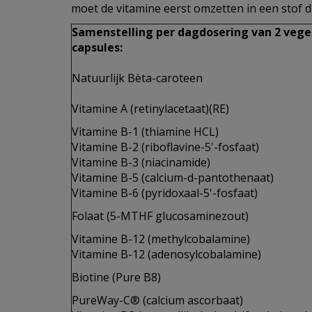
moet de vitamine eerst omzetten in een stof di
Samenstelling per dagdosering van 2 vege
capsules:
Natuurlijk Bèta-caroteen
Vitamine A (retinylacetaat)(RE)
Vitamine B-1 (thiamine HCL)
Vitamine B-2 (riboflavine-5'-fosfaat)
Vitamine B-3 (niacinamide)
Vitamine B-5 (calcium-d-pantothenaat)
Vitamine B-6 (pyridoxaal-5'-fosfaat)
Folaat (5-MTHF glucosaminezout)
Vitamine B-12 (methylcobalamine)
Vitamine B-12 (adenosylcobalamine)
Biotine (Pure B8)
PureWay-C® (calcium ascorbaat)