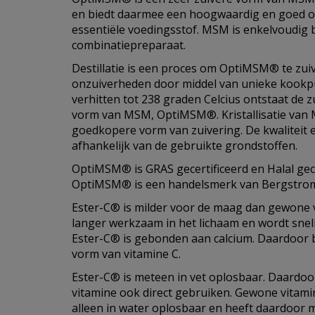
en biedt daarmee een hoogwaardig en goed 
essentiële voedingsstof. MSM is enkelvoudig 
combinatiepreparaat.
Destillatie is een proces om OptiMSM® te zui
onzuiverheden door middel van unieke kook
verhitten tot 238 graden Celcius ontstaat de z
vorm van MSM, OptiMSM®. Kristallisatie van
goedkopere vorm van zuivering. De kwaliteit e
afhankelijk van de gebruikte grondstoffen.
OptiMSM® is GRAS gecertificeerd en Halal gece
OptiMSM® is een handelsmerk van Bergstrom
Ester-C® is milder voor de maag dan gewone vi
langer werkzaam in het lichaam en wordt sne
Ester-C® is gebonden aan calcium. Daardoor 
vorm van vitamine C.
Ester-C® is meteen in vet oplosbaar. Daardoo
vitamine ook direct gebruiken. Gewone vitamin
alleen in water oplosbaar en heeft daardoor m