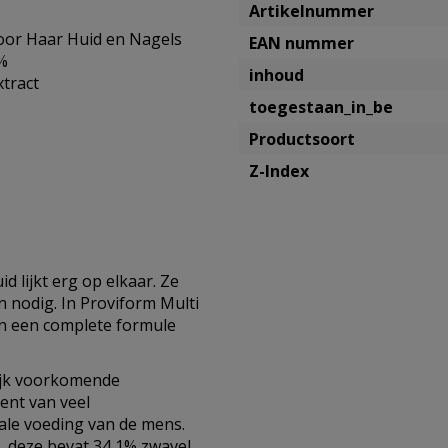
Artikelnummer
oor Haar Huid en Nagels
EAN nummer
5%
inhoud
xtract
toegestaan_in_be
Productsoort
Z-Index
 lijkt erg op elkaar. Ze
 nodig. In Proviform Multi
in een complete formule
ijk voorkomende
nt van veel
male voeding van de mens.
 deze bevat 34,1% zwavel