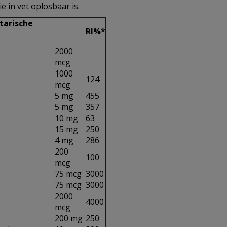
e in vet oplosbaar is.
tarische
RI%*
2000
mcg
1000
124
mcg
5 mg
455
5 mg
357
10 mg
63
15 mg
250
4 mg
286
200
100
mcg
75 mcg
3000
75 mcg
3000
2000
4000
mcg
200 mg
250