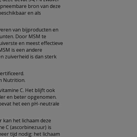
opneembare bron van deze
beschikbaar en als
veren van bijproducten en
punten. Door MSM te
uiverste en meest effectieve
 MSM is een andere
n zuiverheid is dan sterk
rtificeerd.
 Nutrition.
tamine C. Het blijft ook
ller en beter opgenomen.
bevat het een pH-neutrale
r kan het lichaam deze
e C (ascorbinezuur) is
eer tijd nodig: het lichaam