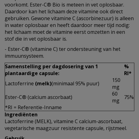
voorkomt. Ester-C® Bio is meteen in vet oplosbaar.
Daardoor kan het lichaam deze vitamine ook direct
gebruiken. Gewone vitamine C (ascorbinezuur) is alleen
in water oplosbaar en heeft daardoor meer tijd nodig:
het lichaam moet de vitamine eerst omzetten in een
stof die in vet oplosbaar is.
- Ester-C® (vitamine C) ter ondersteuning van het
immuunsysteem.
Samenstelling per dagdosering van 1
%
plantaardige capsule:
RI*
150
Lactoferrine
(melk)
(minimaal 95% puur)
mg
60
Ester-C® (calcium ascorbaat)
75%
mg
*RI = Referentie-Inname
Ingrediënten
Lactoferrine (MELK), vitamine C calcium-ascorbaat,
vegetarische maagzuur resistente capsule, rijstmeel.
Gebruik