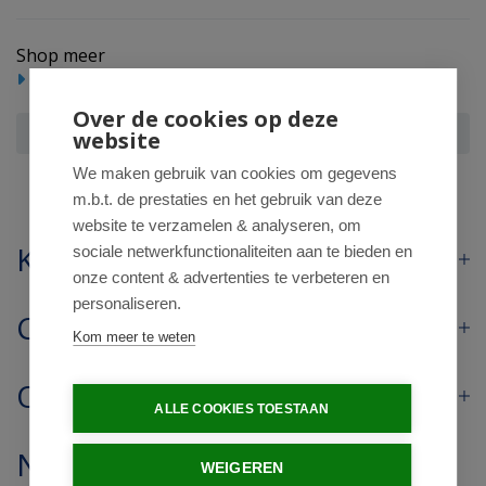
Shop meer
Gezondheidsproducten
Over de cookies op deze
Primavera Propolis extract bio
website
We maken gebruik van cookies om gegevens
m.b.t. de prestaties en het gebruik van deze
website te verzamelen & analyseren, om
Klantenservice
sociale netwerkfunctionaliteiten aan te bieden en
onze content & advertenties te verbeteren en
personaliseren.
Contact
Kom meer te weten
Openingstijden
ALLE COOKIES TOESTAAN
Nieuwsbrief
WEIGEREN