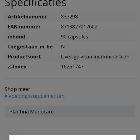
Specificaties
Artikelnummer
837298
EAN nummer
8713827017602
inhoud
90 capsules
toegestaan_in_be
N
Productsoort
Overige vitaminen/mineralen
Z-Index
16261747
Shop meer
Voedingssupplementen
Plantina Menocare