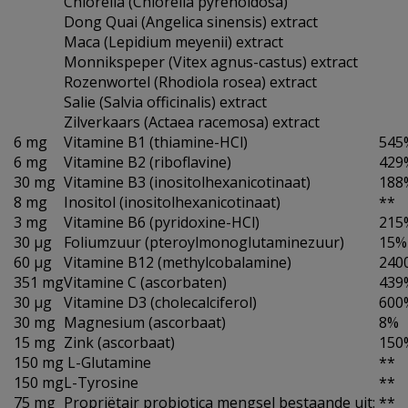
Chlorella (Chlorella pyrenoidosa)
Dong Quai (Angelica sinensis) extract
Maca (Lepidium meyenii) extract
Monnikspeper (Vitex agnus-castus) extract
Rozenwortel (Rhodiola rosea) extract
Salie (Salvia officinalis) extract
Zilverkaars (Actaea racemosa) extract
6 mg
Vitamine B1 (thiamine-HCl)
545
6 mg
Vitamine B2 (riboflavine)
429
30 mg
Vitamine B3 (inositolhexanicotinaat)
188
8 mg
Inositol (inositolhexanicotinaat)
**
3 mg
Vitamine B6 (pyridoxine-HCl)
215
30 µg
Foliumzuur (pteroylmonoglutaminezuur)
15%
60 µg
Vitamine B12 (methylcobalamine)
240
351 mg
Vitamine C (ascorbaten)
439
30 µg
Vitamine D3 (cholecalciferol)
600
30 mg
Magnesium (ascorbaat)
8%
15 mg
Zink (ascorbaat)
150
150 mg
L-Glutamine
**
150 mg
L-Tyrosine
**
75 mg
Propriëtair probiotica mengsel bestaande uit:
**