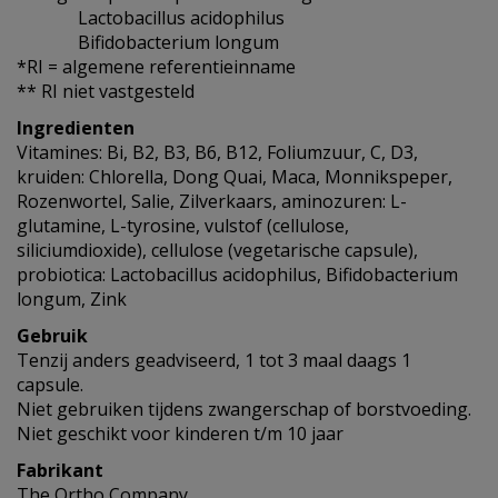
Lactobacillus acidophilus
Bifidobacterium longum
*RI = algemene referentieinname
** RI niet vastgesteld
Ingredienten
Vitamines: Bi, B2, B3, B6, B12, Foliumzuur, C, D3,
kruiden: Chlorella, Dong Quai, Maca, Monnikspeper,
Rozenwortel, Salie, Zilverkaars, aminozuren: L-
glutamine, L-tyrosine, vulstof (cellulose,
siliciumdioxide), cellulose (vegetarische capsule),
probiotica: Lactobacillus acidophilus, Bifidobacterium
longum, Zink
Gebruik
Tenzij anders geadviseerd, 1 tot 3 maal daags 1
capsule.
Niet gebruiken tijdens zwangerschap of borstvoeding.
Niet geschikt voor kinderen t/m 10 jaar
Fabrikant
The Ortho Company