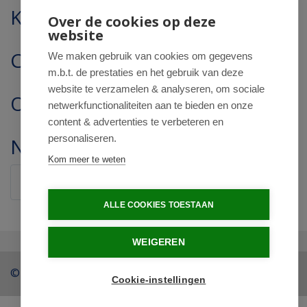
Klantenservice
Over de cookies op deze
website
Contact
We maken gebruik van cookies om gegevens
m.b.t. de prestaties en het gebruik van deze
website te verzamelen & analyseren, om sociale
Openingstijden
netwerkfunctionaliteiten aan te bieden en onze
content & advertenties te verbeteren en
personaliseren.
Nieuwsbrief
Kom meer te weten
Verstuur
ALLE COOKIES TOESTAAN
WEIGEREN
© 2026 - Drogist Regentesse.
Cookie-instellingen