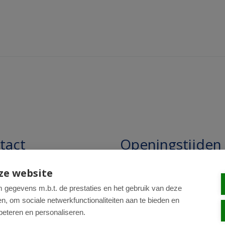
tact
Openingstijden
pathie Regentesse B.V.
Openingstijden: 24/7 online,
ze website
winkel uitsluitend op afspra
straat 228
gegevens m.b.t. de prestaties en het gebruik van deze
, om sociale netwerkfunctionaliteiten aan te bieden en
R Den Haag
beteren en personaliseren.
0-820 98 84