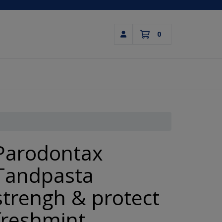
0
Inloggen
Winkelwagen
Uw winkelwagen is leeg.
Vul hem met producten.
Parodontax
Tandpasta
strengh & protect
freshmint