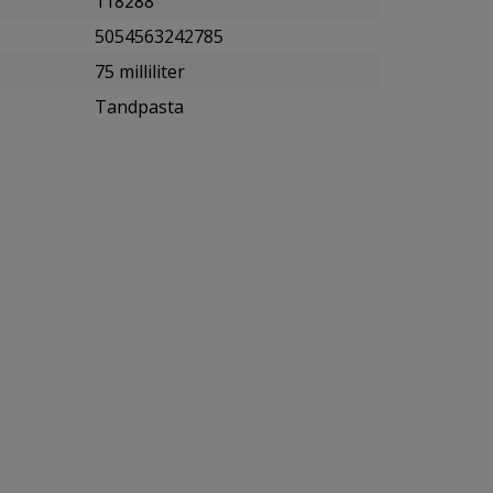
118288
5054563242785
75 milliliter
Tandpasta