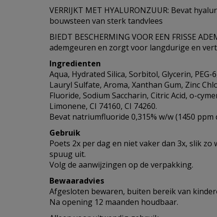
VERRIJKT MET HYALURONZUUR: Bevat hyaluro
bouwsteen van sterk tandvlees
BIEDT BESCHERMING VOOR EEN FRISSE ADEM: 
ademgeuren en zorgt voor langdurige en ver
Ingredienten
Aqua, Hydrated Silica, Sorbitol, Glycerin, PEG-
Lauryl Sulfate, Aroma, Xanthan Gum, Zinc Chl
Fluoride, Sodium Saccharin, Citric Acid, o-cym
Limonene, CI 74160, CI 74260.
Bevat natriumfluoride 0,315% w/w (1450 ppm de
Gebruik
Poets 2x per dag en niet vaker dan 3x, slik zo
spuug uit.
Volg de aanwijzingen op de verpakking.
Bewaaradvies
Afgesloten bewaren, buiten bereik van kinde
Na opening 12 maanden houdbaar.