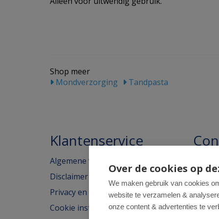
Alleen voor uitwendig gebruik.
Shop meer
Mondverzorging
Tandpasta
Klantenservice
Con
Algemene voorwaarden
Homeo
Over de cookies op de
Disclaimer
Weimar
We maken gebruik van cookies om 
Privacy en cookieverklaring
website te verzamelen & analyseren
2562H
Cookie instellingen
onze content & advertenties te ver
tel: 07