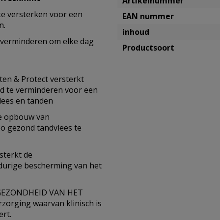
Artikelnummer
te versterken voor een
EAN nummer
n.
inhoud
 verminderen om elke dag
Productsoort
n & Protect versterkt
nd te verminderen voor een
vlees en tanden
e opbouw van
zo gezond tandvlees te
terkt de
gdurige bescherming van het
GEZONDHEID VAN HET
orging waarvan klinisch is
rt.