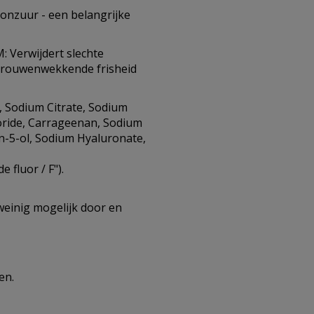
nzuur - een belangrijke
Verwijdert slechte
trouwenwekkende frisheid
6, Sodium Citrate, Sodium
oride, Carrageenan, Sodium
en-5-ol, Sodium Hyaluronate,
 fluor / F").
 weinig mogelijk door en
ren.