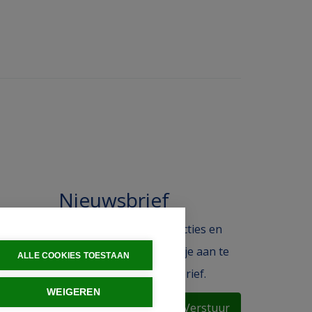
Nieuwsbrief
 in de
Blijf op de hoogte van acties en
ak.
het laatste nieuws door je aan te
ALLE COOKIES TOESTAAN
melden voor de nieuwsbrief.
WEIGEREN
Verstuur