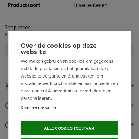
Productsoort
Insectenbeten
Shop meer
Reizen
Insectenbeten
Over de cookies op deze
Parakito Anti mug armband volwassenen oranje
website
We maken gebruik van cookies om gegevens
m.b.t. de prestaties en het gebruik van deze
website te verzamelen & analyseren, om
Klantenservice
sociale netwerkfunctionaliteiten aan te bieden en
onze content & advertenties te verbeteren en
personaliseren.
Contact
Kom meer te weten
Openingstijden
ALLE COOKIES TOESTAAN