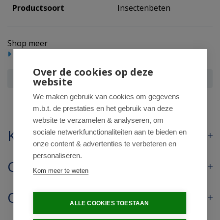
Productsoort
Insectenbeten
Shop meer
Reizen
Insectenbeten
Over de cookies op deze
Parakito Anti mug armband volwassenen fuchsia
website
We maken gebruik van cookies om gegevens
m.b.t. de prestaties en het gebruik van deze
website te verzamelen & analyseren, om
Klantenservice
sociale netwerkfunctionaliteiten aan te bieden en
onze content & advertenties te verbeteren en
personaliseren.
Contact
Kom meer te weten
Openingstijden
ALLE COOKIES TOESTAAN