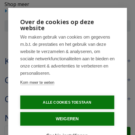
Shop meer
Voedingssupplementen
Vitamine multi
Over de cookies op deze
Orthica Weerstand gummies
website
We maken gebruik van cookies om gegevens
m.b.t. de prestaties en het gebruik van deze
website te verzamelen & analyseren, om
Klantenservice
sociale netwerkfunctionaliteiten aan te bieden en
onze content & advertenties te verbeteren en
personaliseren.
Contact
Kom meer te weten
Openingstijden
ALLE COOKIES TOESTAAN
Nieuwsbrief
WEIGEREN
Verstuur