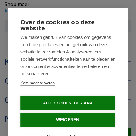
Shop meer
Voedingssupplementen
Mineralen multi
Over de cookies op deze
NOW Calcium 500mg magnesium 250mg
website
We maken gebruik van cookies om gegevens
m.b.t. de prestaties en het gebruik van deze
website te verzamelen & analyseren, om
Klantenservice
sociale netwerkfunctionaliteiten aan te bieden en
onze content & advertenties te verbeteren en
personaliseren.
Contact
Kom meer te weten
Openingstijden
ALLE COOKIES TOESTAAN
Nieuwsbrief
WEIGEREN
Verstuur