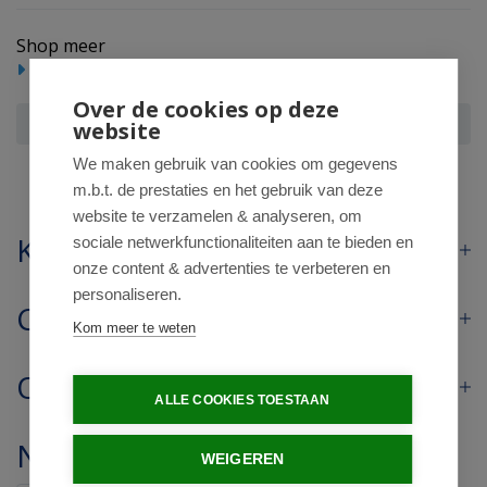
Shop meer
Reform/levensmiddelen
Dranken
Over de cookies op deze
Noda Ginger lemongrass bio
website
We maken gebruik van cookies om gegevens
m.b.t. de prestaties en het gebruik van deze
website te verzamelen & analyseren, om
Klantenservice
sociale netwerkfunctionaliteiten aan te bieden en
onze content & advertenties te verbeteren en
personaliseren.
Contact
Kom meer te weten
Openingstijden
ALLE COOKIES TOESTAAN
Nieuwsbrief
WEIGEREN