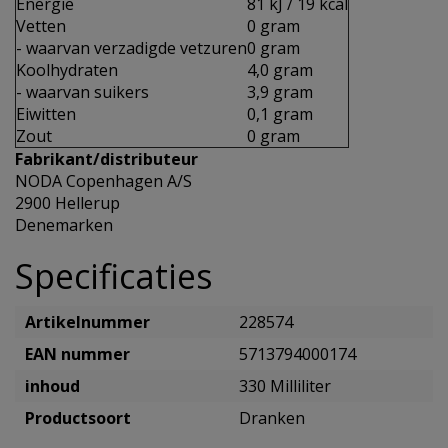
Energie
81 kJ / 19 kcal
Vetten
0 gram
- waarvan verzadigde vetzuren
0 gram
Koolhydraten
4,0 gram
- waarvan suikers
3,9 gram
Eiwitten
0,1 gram
Zout
0 gram
Fabrikant/distributeur
NODA Copenhagen A/S
2900 Hellerup
Denemarken
Specificaties
Artikelnummer
228574
EAN nummer
5713794000174
inhoud
330 Milliliter
Productsoort
Dranken