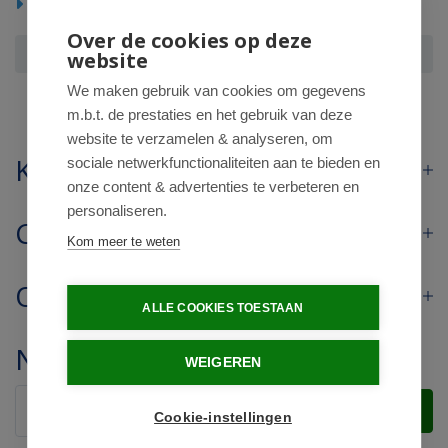
Lichaam
Bodycreme, gel en lotion
Over de cookies op deze
Nivea Bodylotion Q10 plus verstevigende
website
We maken gebruik van cookies om gegevens
m.b.t. de prestaties en het gebruik van deze
website te verzamelen & analyseren, om
Klantenservice
sociale netwerkfunctionaliteiten aan te bieden en
onze content & advertenties te verbeteren en
personaliseren.
Contact
Kom meer te weten
Openingstijden
ALLE COOKIES TOESTAAN
Nieuwsbrief
WEIGEREN
Verstuur
Cookie-instellingen