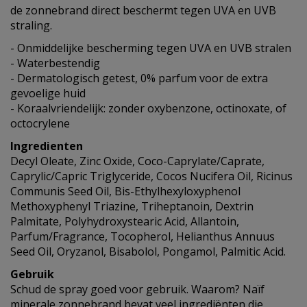
de zonnebrand direct beschermt tegen UVA en UVB
straling.
- Onmiddelijke bescherming tegen UVA en UVB stralen
- Waterbestendig
- Dermatologisch getest, 0% parfum voor de extra
gevoelige huid
- Koraalvriendelijk: zonder oxybenzone, octinoxate, of
octocrylene
Ingredienten
Decyl Oleate, Zinc Oxide, Coco-Caprylate/Caprate,
Caprylic/Capric Triglyceride, Cocos Nucifera Oil, Ricinus
Communis Seed Oil, Bis-Ethylhexyloxyphenol
Methoxyphenyl Triazine, Triheptanoin, Dextrin
Palmitate, Polyhydroxystearic Acid, Allantoin,
Parfum/Fragrance, Tocopherol, Helianthus Annuus
Seed Oil, Oryzanol, Bisabolol, Pongamol, Palmitic Acid.
Gebruik
Schud de spray goed voor gebruik. Waarom? Naïf
minerale zonnebrand bevat veel ingrediënten die