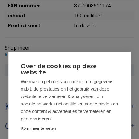
EAN nummer
8721008611174
inhoud
100 milliliter
Productsoort
In de zon
Shop meer
Zoncosmetica
Zonnebrand
Over de cookies op deze
Naif Zon baby & kids spray SPF50 parfumvrij
website
We maken gebruik van cookies om gegevens
m.b.t. de prestaties en het gebruik van deze
website te verzamelen & analyseren, om
Klantenservice
sociale netwerkfunctionaliteiten aan te bieden en
onze content & advertenties te verbeteren en
personaliseren.
Contact
Kom meer te weten