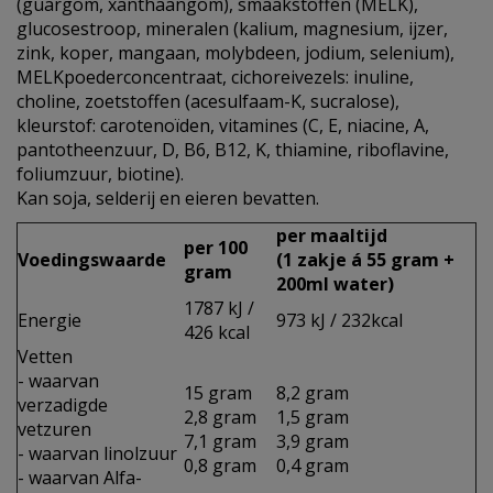
(guargom, xanthaangom), smaakstoffen (MELK),
glucosestroop, mineralen (kalium, magnesium, ijzer,
zink, koper, mangaan, molybdeen, jodium, selenium),
MELKpoederconcentraat, cichoreivezels: inuline,
choline, zoetstoffen (acesulfaam-K, sucralose),
kleurstof: carotenoïden, vitamines (C, E, niacine, A,
pantotheenzuur, D, B6, B12, K, thiamine, riboflavine,
foliumzuur, biotine).
Kan soja, selderij en eieren bevatten.
per maaltijd
per 100
Voedingswaarde
(1 zakje á 55 gram +
gram
200ml water)
1787 kJ /
Energie
973 kJ / 232kcal
426 kcal
Vetten
- waarvan
15 gram
8,2 gram
verzadigde
2,8 gram
1,5 gram
vetzuren
7,1 gram
3,9 gram
- waarvan linolzuur
0,8 gram
0,4 gram
- waarvan Alfa-