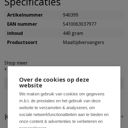
Specificaties
Artikelnummer
940399
EAN nummer
5410063037977
inhoud
440 gram
Productsoort
Maaltijdvervangers
Shop meer
Afslankmiddelen
Maaltijdvervangers
Over de cookies op deze
Modifast Intensive pudding vanilla 8 zakjes
website
We maken gebruik van cookies om gegevens
m.b.t. de prestaties en het gebruik van deze
website te verzamelen & analyseren, om
Klantenservice
sociale netwerkfunctionaliteiten aan te bieden en
onze content & advertenties te verbeteren en