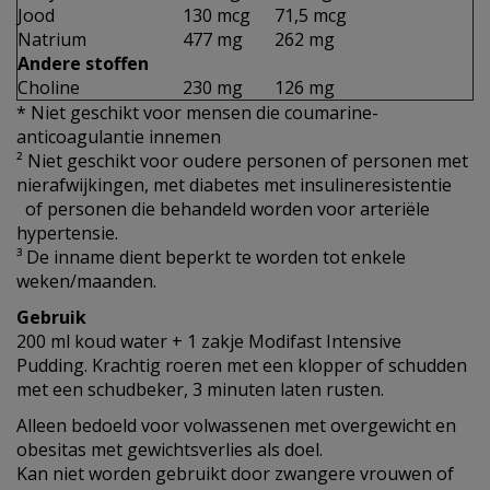
Jood
130 mcg
71,5 mcg
Natrium
477 mg
262 mg
Andere stoffen
Choline
230 mg
126 mg
* Niet geschikt voor mensen die coumarine-
anticoagulantie innemen
² Niet geschikt voor oudere personen of personen met
nierafwijkingen, met diabetes met insulineresistentie
of personen die behandeld worden voor arteriële
hypertensie.
³ De inname dient beperkt te worden tot enkele
weken/maanden.
Gebruik
200 ml koud water + 1 zakje Modifast Intensive
Pudding. Krachtig roeren met een klopper of schudden
met een schudbeker, 3 minuten laten rusten.
Alleen bedoeld voor volwassenen met overgewicht en
obesitas met gewichtsverlies als doel.
Kan niet worden gebruikt door zwangere vrouwen of