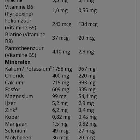
Niacine
9,3 mg
5,1 mg
Vitamine B6
1,0 mg
0,55 mg
(Pyridoxine)
Foliumzuur
243 mcg
134 mcg
(Vitamine B9)
Biotine (Vitamine
37 mcg
20 mcg
B8)
Pantotheenzuur
4.10 mg
2,3 mg
(Vitamine B5)
Mineralen
Kalium / Potassium²
1758 mg
967 mg
Chloride
400 mg
220 mg
Calcium
715 mg
393 mg
Fosfor
609 mg
335 mg
Magnesium
99 mg
54,4 mg
IJzer
5,2 mg
2,9 mg
Zink³
6,2 mg
3,4 mg
Koper
0,82 mg
0,45 mg
Mangaan
1,5 mg
0,82 mg
Selenium
49 mcg
27 mcg
Molybdeen
36 mcg
20 mcg