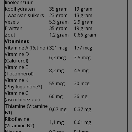
linoleenzuur
Koolhydraten
35 gram
19 gram
- waarvan suikers
23 gram
13 gram
Vezels
5,3 gram
2,9 gram
Eiwitten
35 gram
19 gram
Zout
1,2 gram
0,66 gram
Vitamines
Vitamine A (Retinol)
321 mcg
177 mcg
Vitamine D
6,3 mcg
3,5 mcg
(Calciferol)
Vitamine E
8,2 mg
4,5 mg
(Tocopherol)
Vitamine K
55 mcg
30 mcg
(Phylloquinone*)
Vitamine C
66 mg
36 mg
(ascorbinezuur)
Thiamine (Vitamine
0,67 mg
0,37 mg
B1)
Riboflavine
1,1 mg
0,61 mg
(Vitamine B2)