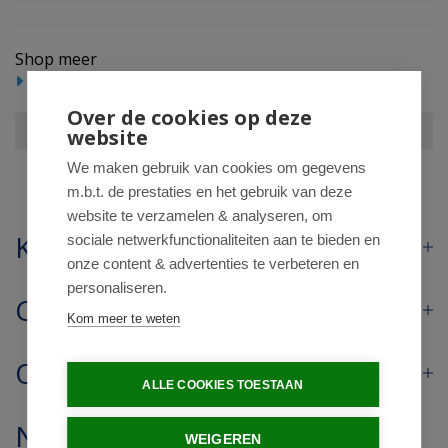
Shop meer
Meetapparatuur
Over de cookies op deze
Microlife MIC BPB3 Comfort bloeddrukmonitor
website
We maken gebruik van cookies om gegevens
m.b.t. de prestaties en het gebruik van deze
website te verzamelen & analyseren, om
Klantenservice
sociale netwerkfunctionaliteiten aan te bieden en
onze content & advertenties te verbeteren en
personaliseren.
Contact
Kom meer te weten
Openingstijden
ALLE COOKIES TOESTAAN
Nieuwsbrief
WEIGEREN