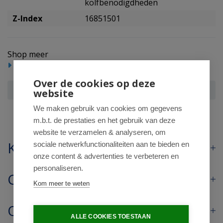
kolfbenodigdheden
Z-Index
16851501
Shop meer
Baby/Peuter
Borstvoeding en kolfbenodigdheden
Over de cookies op deze
Medela Symphony afkolfset dubbele M
website
We maken gebruik van cookies om gegevens
m.b.t. de prestaties en het gebruik van deze
website te verzamelen & analyseren, om
Klantenservice
sociale netwerkfunctionaliteiten aan te bieden en
onze content & advertenties te verbeteren en
personaliseren.
Contact
Kom meer te weten
Openingstijden
ALLE COOKIES TOESTAAN