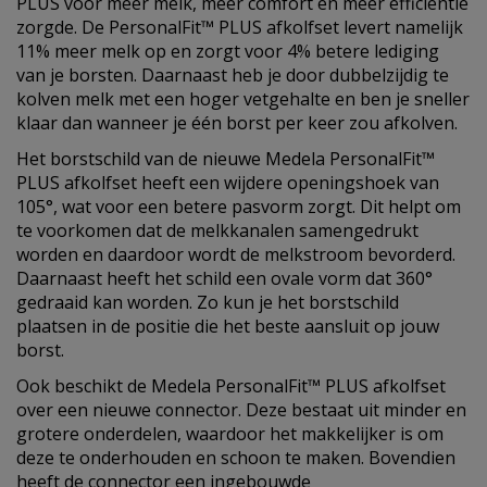
PLUS voor meer melk, meer comfort en meer efficiëntie
zorgde. De PersonalFit™ PLUS afkolfset levert namelijk
11% meer melk op en zorgt voor 4% betere lediging
van je borsten. Daarnaast heb je door dubbelzijdig te
kolven melk met een hoger vetgehalte en ben je sneller
klaar dan wanneer je één borst per keer zou afkolven.
Het borstschild van de nieuwe Medela PersonalFit™
PLUS afkolfset heeft een wijdere openingshoek van
105°, wat voor een betere pasvorm zorgt. Dit helpt om
te voorkomen dat de melkkanalen samengedrukt
worden en daardoor wordt de melkstroom bevorderd.
Daarnaast heeft het schild een ovale vorm dat 360°
gedraaid kan worden. Zo kun je het borstschild
plaatsen in de positie die het beste aansluit op jouw
borst.
Ook beschikt de Medela PersonalFit™ PLUS afkolfset
over een nieuwe connector. Deze bestaat uit minder en
grotere onderdelen, waardoor het makkelijker is om
deze te onderhouden en schoon te maken. Bovendien
heeft de connector een ingebouwde